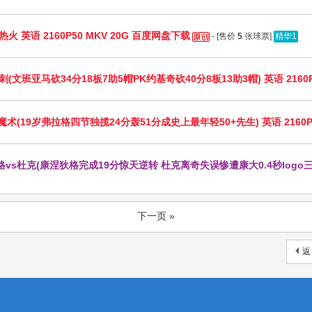
热火 英语 2160P50 MKV 20G 百度网盘下载
- [售价
5
张球票]
精华1
马砍34分18板7助5帽PK约基奇砍40分8板13助3帽) 英语 2160P50 MKV 17G 百度网
岁弗拉格四节独揽24分轰51分成史上最年轻50+先生) 英语 2160P50 MKV 16G 百度网
完成19分惊天逆转 杜克离奇失误惨遭康大0.4秒logo三分绝杀) 英语 1080P30 MKV 2G 百度网盘
下一页 »
返