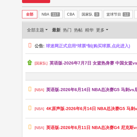
IP
论
全部
NBA
117
CBA
国家队
3
篮球节目
12
坛
，
全部主题
最新
热门
热帖
精华
更多
最
新
公告:
球迷网正式启用*球票*制(购买球票,点此进入)
鲜
的
英语版-2026年7月7日 女篮热身赛 中国女篮vs澳大利亚女篮(张子
[
国家队
]
高
清
体
英语版-2026年6月14日 NBA总决赛G5 马刺vs尼
[
NBA
]
育
资
4K原声版-2026年6月14日 NBA总决赛G5 马刺v
[
NBA
]
源
分
英语版-2026年6月11日 NBA总决赛G4 尼克斯vs
[
NBA
]
享