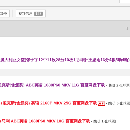
其他
视频信息
128
宇12中11砍28分10板1助4帽+王思雨16分4板5助4断) 英语 1080P60 MKV 4G 百度网盘下
克斯(含颁奖) ABC英语 1080P60 MKV 11G 百度网盘下载
- [售价
2
张球票
s尼克斯(含颁奖) 英语 2160P MKV 25G 百度网盘下载
- [售价
6
张球票
马刺 ABC英语 1080P60 MKV 10G 百度网盘下载
- [售价
1
张球票]