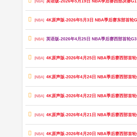
英语版-2026年5月19日 NBA季后赛西部决赛G1 
[
NBA
]
4K原声版-2026年5月3日 NBA季后赛东部首轮G7 
[
NBA
]
英语版-2026年4月25日 NBA季后赛西部首轮G3 
[
NBA
]
4K原声版-2026年4月25日 NBA季后赛西部首轮G
[
NBA
]
4K原声版-2026年4月24日 NBA季后赛西部首轮G
[
NBA
]
4K原声版-2026年4月22日 NBA季后赛西部首轮G
[
NBA
]
4K原声版-2026年4月21日 NBA季后赛西部首轮G
[
NBA
]
4K原声版-2026年4月20日 NBA季后赛西部首轮G
[
NBA
]