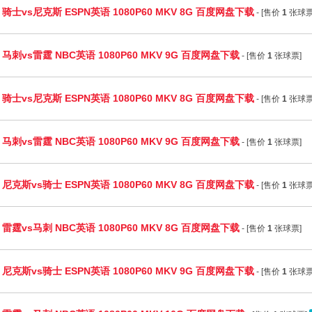
骑士vs尼克斯 ESPN英语 1080P60 MKV 8G 百度网盘下载
- [售价
1
张球票
马刺vs雷霆 NBC英语 1080P60 MKV 9G 百度网盘下载
- [售价
1
张球票]
骑士vs尼克斯 ESPN英语 1080P60 MKV 8G 百度网盘下载
- [售价
1
张球票
马刺vs雷霆 NBC英语 1080P60 MKV 9G 百度网盘下载
- [售价
1
张球票]
尼克斯vs骑士 ESPN英语 1080P60 MKV 8G 百度网盘下载
- [售价
1
张球票
雷霆vs马刺 NBC英语 1080P60 MKV 8G 百度网盘下载
- [售价
1
张球票]
尼克斯vs骑士 ESPN英语 1080P60 MKV 9G 百度网盘下载
- [售价
1
张球票