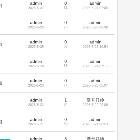
admin
0
admin
]
81
2026-5-27
2026-5-27 07:05
admin
0
admin
75
2026-5-26
2026-5-26 06:38
admin
0
admin
]
87
2026-5-25
2026-5-25 10:54
admin
0
admin
65
2026-5-24
2026-5-24 07:17
admin
0
admin
]
71
2026-5-23
2026-5-23 05:07
admin
1
浩哥好帅
84
2026-5-22
2026-5-22 22:09
admin
0
admin
]
60
2026-5-21
2026-5-21 06:53
admin
3
浩哥好帅