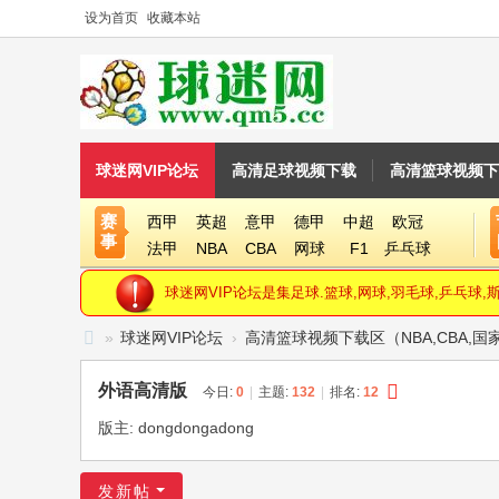
设为首页
收藏本站
球迷网VIP论坛
高清足球视频下载
高清篮球视频下
赛
西甲
英超
意甲
德甲
中超
欧冠
事
法甲
NBA
CBA
网球
F1
乒乓球
球迷网VIP论坛是集足球.篮球,网球,羽毛球,乒乓球
»
球迷网VIP论坛
›
高清篮球视频下载区（NBA,CBA,
球
外语高清版
今日:
0
|
主题:
132
|
排名:
12
迷
版主:
dongdongadong
网
V
发新帖