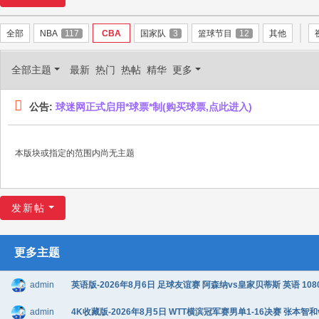
IP
论
全部
NBA
117
CBA
国家队
3
篮球节目
12
其他
坛
，
全部主题
最新
热门
热帖
精华
更多
最
新
公告:
球迷网正式启用*球票*制(购买球票,点此进入)
鲜
的
本版块或指定的范围内尚无主题
高
清
体
发新帖
育
资
更多主题
源
admin
英语版-2026年8月6日 足球友谊赛 阿森纳vs皇家贝蒂斯 英语 1080
分
享
admin
4K收藏版-2026年8月5日 WTT横滨冠军赛男单1-16决赛 张本智和