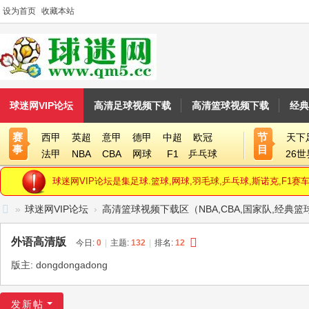
设为首页
收藏本站
球迷网VIP论坛
高清足球视频下载
高清篮球视频下载
经典
赛
节
西甲
英超
意甲
德甲
中超
欧冠
天下
事
目
法甲
NBA
CBA
网球
F1
乒乓球
26
球迷网VIP论坛是集足球.篮球,网球,羽毛球,乒乓球,斯诺克,F
»
球迷网VIP论坛
›
高清篮球视频下载区（NBA,CBA,国家队,经典
球
外语高清版
今日:
0
|
主题:
132
|
排名:
12
迷
版主:
dongdongadong
网
V
发新帖