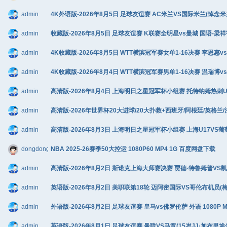
平
admin
4K外语版-2026年8月5日 足球友谊赛 AC米兰VS国际米兰(悼念米兰传
台
admin
收藏版-2026年8月5日 足球友谊赛 K联赛全明星vs曼城 国语-梁祥宇
！
admin
4K收藏版-2026年8月5日 WTT横滨冠军赛女单1-16决赛 李恩惠vs
admin
4K收藏版-2026年8月4日 WTT横滨冠军赛男单1-16决赛 温瑞博v
admin
高清版-2026年8月4日 上海明日之星冠军杯小组赛 托特纳姆热刺U17V
admin
高清版-2026年世界杯20大进球/20大扑救+西班牙/阿根廷/英格兰/
admin
高清版-2026年8月3日 上海明日之星冠军杯小组赛 上海U17VS葡萄牙
dongdongadong
NBA 2025-26赛季50大控运 1080P60 MP4 1G 百度网盘下载
admin
高清版-2026年8月2日 斯诺克上海大师赛决赛 贾德·特鲁姆普VS凯伦·
admin
英语版-2026年8月2日 美职联第18轮 迈阿密国际VS哥伦布机员(梅西替补
admin
外语版-2026年8月2日 足球友谊赛 皇马vs佛罗伦萨 外语 1080P 
admin
英语版-2026年8月1日 足球友谊赛 曼联VS马竞(15岁JJ·加布里埃尔