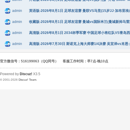
admin
英语版-2026年8月1日 足球友谊赛 曼联VS马竞(15岁JJ·加布里埃尔
admin
收藏版-2026年8月1日 足球友谊赛 曼城vs国际米兰(曼城新帅马雷斯卡
admin
高清版-2026年8月1日 2034杯季军赛 中国足球小将红队VS青岛西海岸
admin
高清版-2026年7月30日 斯诺克上海大师赛1/4决赛 吴宜泽vs肖恩·墨
官方微信号：516199063（QQ同号）
客服工作时间：早7点-晚10点
Powered by
Discuz!
X3.5
© 2001-2026
Discuz! Team
.