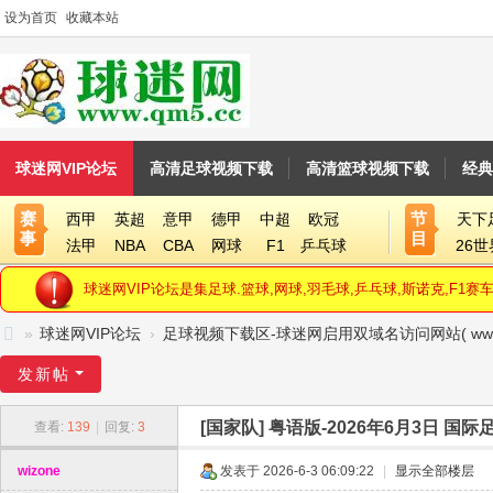
设为首页
收藏本站
球迷网VIP论坛
高清足球视频下载
高清篮球视频下载
经典
赛
节
西甲
英超
意甲
德甲
中超
欧冠
天下
事
目
法甲
NBA
CBA
网球
F1
乒乓球
26
球迷网VIP论坛是集足球.篮球,网球,羽毛球,乒乓球,斯诺克,F
»
球迷网VIP论坛
›
足球视频下载区-球迷网启用双域名访问网站( www.qm5.
球
发新帖
迷
[国家队]
粤语版-2026年6月3日 国际足
查看:
139
|
回复:
3
网
V
wizone
发表于 2026-6-3 06:09:22
|
显示全部楼层