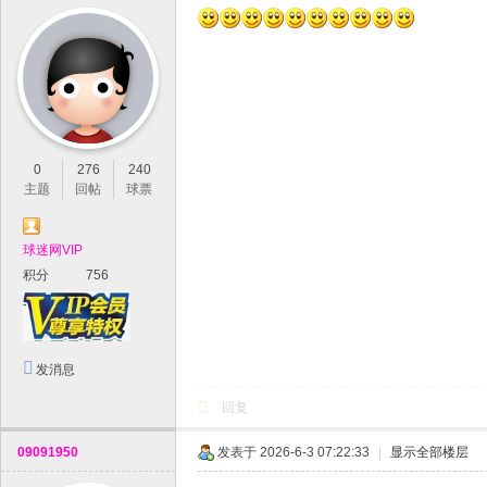
0
276
240
主题
回帖
球票
球迷网VIP
积分
756
发消息
回复
09091950
发表于 2026-6-3 07:22:33
|
显示全部楼层