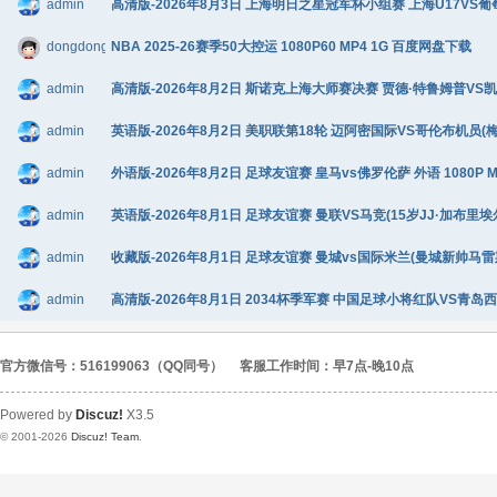
admin
高清版-2026年8月3日 上海明日之星冠军杯小组赛 上海U17VS葡萄牙
dongdongadong
NBA 2025-26赛季50大控运 1080P60 MP4 1G 百度网盘下载
admin
高清版-2026年8月2日 斯诺克上海大师赛决赛 贾德·特鲁姆普VS凯伦·
admin
英语版-2026年8月2日 美职联第18轮 迈阿密国际VS哥伦布机员(梅西替补
admin
外语版-2026年8月2日 足球友谊赛 皇马vs佛罗伦萨 外语 1080P 
admin
英语版-2026年8月1日 足球友谊赛 曼联VS马竞(15岁JJ·加布里埃尔
admin
收藏版-2026年8月1日 足球友谊赛 曼城vs国际米兰(曼城新帅马雷斯卡
admin
高清版-2026年8月1日 2034杯季军赛 中国足球小将红队VS青岛西海岸
官方微信号：516199063（QQ同号）
客服工作时间：早7点-晚10点
Powered by
Discuz!
X3.5
© 2001-2026
Discuz! Team
.