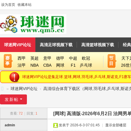
设为首页
收藏本站
球迷网VIP论坛
高清足球视频下载
高清篮球视频下载
经典
赛
节
西甲
英超
意甲
德甲
中超
欧冠
天下
事
目
法甲
NBA
CBA
网球
F1
乒乓球
26
球迷网VIP论坛是集足球.篮球,网球,羽毛球,乒乓球,斯诺克,F
»
球迷网VIP论坛
›
高清综合体育下载区（网球,羽毛球,乒乓球,斯诺克
球
发新帖
迷
[网球]
高清版-2026年6月2日 法网男
查看:
72
|
回复:
1
网
V
admin
发表于 2026-6-3 07:01:45
|
显示全部楼层