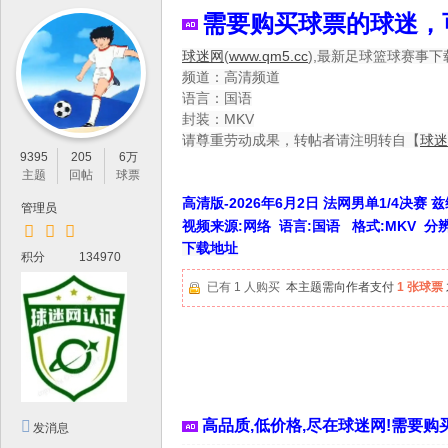
IP
需要购买球票的球迷，
论
球迷网
(
www.qm5.cc
),最新足球篮球赛事下
坛
频道：高清频道
，
语言：国语
最
封装：MKV
请尊重劳动成果，转帖者请注明转自【
球迷
新
9395
205
6万
鲜
主题
回帖
球票
的
高清版-2026年6月2日 法网男单1/4决赛 
管理员
视频来源:网络 语言:国语 格式:MKV 分辨率:1
高
下载地址
积分
134970
清
已有 1 人购买
本主题需向作者支付
1 张球票
体
育
资
源
分
高品质,低价格,尽在球迷网!需要购买
发消息
享