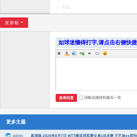
回复
发新帖
如球迷懒得打字,请点击右侧快
回帖后跳转到最后一页
发表回复
更多主题
admin
高清版-2026年8月7日 WTT横滨冠军赛女单1/8决赛 王艺迪vs郑怡静