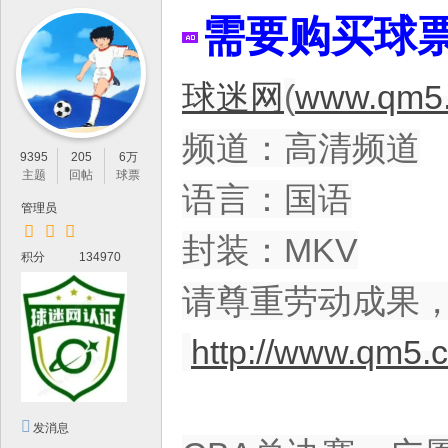
IP
需要购买球
论
坛
球迷网
(
www.qm5.
，
最
频道：高清频道
新
9395
205
6万
鲜
主题
回帖
球票
语言：国语
的
管理员
高
封装：MKV
积分
134970
清
体
请尊重劳动成果
育
http://www.qm5.
资
源
分
发消息
享