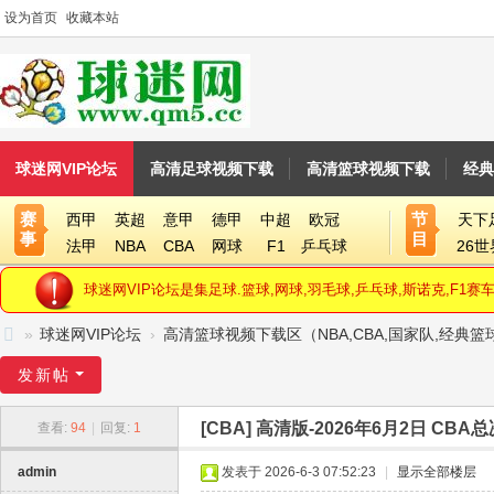
设为首页
收藏本站
球迷网VIP论坛
高清足球视频下载
高清篮球视频下载
经典
赛
节
西甲
英超
意甲
德甲
中超
欧冠
天下
事
目
法甲
NBA
CBA
网球
F1
乒乓球
26
球迷网VIP论坛是集足球.篮球,网球,羽毛球,乒乓球,斯诺克,F
»
球迷网VIP论坛
›
高清篮球视频下载区（NBA,CBA,国家队,经典
球
发新帖
迷
[CBA]
高清版-2026年6月2日 CBA总
查看:
94
|
回复:
1
网
V
admin
发表于 2026-6-3 07:52:23
|
显示全部楼层