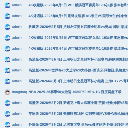
admin
4K收藏版-2026年8月5日 WTT横滨冠军赛男单1-16决赛 张本智和
admin
4K外语版-2026年8月5日 足球友谊赛 AC米兰VS国际米兰(悼念米兰传
admin
收藏版-2026年8月5日 足球友谊赛 K联赛全明星vs曼城 国语-梁祥宇
admin
4K收藏版-2026年8月5日 WTT横滨冠军赛女单1-16决赛 李恩惠vs
admin
4K收藏版-2026年8月4日 WTT横滨冠军赛男单1-16决赛 温瑞博v
admin
高清版-2026年8月4日 上海明日之星冠军杯小组赛 托特纳姆热刺U17V
admin
高清版-2026年世界杯20大进球/20大扑救+西班牙/阿根廷/英格兰/
admin
高清版-2026年8月3日 上海明日之星冠军杯小组赛 上海U17VS葡萄牙
dongdongadong
NBA 2025-26赛季50大控运 1080P60 MP4 1G 百度网盘下载
admin
高清版-2026年8月2日 斯诺克上海大师赛决赛 贾德·特鲁姆普VS凯伦·
admin
英语版-2026年8月2日 美职联第18轮 迈阿密国际VS哥伦布机员(梅西替补
admin
外语版-2026年8月2日 足球友谊赛 皇马vs佛罗伦萨 外语 1080P 