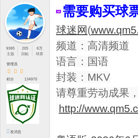
IP
需要购买球
论
坛
球迷网
(
www.qm5.
，
最
频道：高清频道
新
9395
205
6万
鲜
主题
回帖
球票
语言：国语
的
管理员
高
封装：MKV
积分
134970
清
体
请尊重劳动成果
育
http://www.qm5.
资
源
分
发消息
享