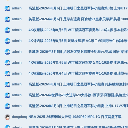
admin
高清版-2026年8月6日 上海明日之星冠军杯小组赛第3轮 上海U17VS
admin
英语版-2026年8月6日 足球友谊赛 阿森纳vs皇家贝蒂斯 英语 1080
admin
4K收藏版-2026年8月5日 WTT横滨冠军赛男单1-16决赛 张本智和
admin
4K外语版-2026年8月5日 足球友谊赛 AC米兰VS国际米兰(悼念米兰传
admin
收藏版-2026年8月5日 足球友谊赛 K联赛全明星vs曼城 国语-梁祥宇
admin
4K收藏版-2026年8月5日 WTT横滨冠军赛女单1-16决赛 李恩惠vs
admin
4K收藏版-2026年8月4日 WTT横滨冠军赛男单1-16决赛 温瑞博v
admin
高清版-2026年8月4日 上海明日之星冠军杯小组赛 托特纳姆热刺U17V
admin
高清版-2026年世界杯20大进球/20大扑救+西班牙/阿根廷/英格兰/
admin
高清版-2026年8月3日 上海明日之星冠军杯小组赛 上海U17VS葡萄牙
dongdongadong
NBA 2025-26赛季50大控运 1080P60 MP4 1G 百度网盘下载
admin
高清版-2026年8月2日 斯诺克上海大师赛决赛 贾德·特鲁姆普VS凯伦·