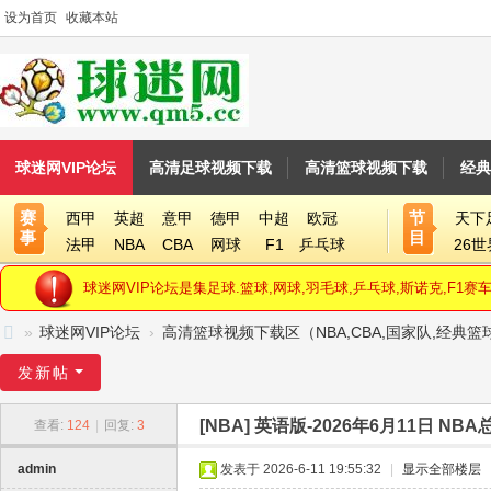
设为首页
收藏本站
球迷网VIP论坛
高清足球视频下载
高清篮球视频下载
经典
赛
节
西甲
英超
意甲
德甲
中超
欧冠
天下
事
目
法甲
NBA
CBA
网球
F1
乒乓球
26
球迷网VIP论坛是集足球.篮球,网球,羽毛球,乒乓球,斯诺克,F
»
球迷网VIP论坛
›
高清篮球视频下载区（NBA,CBA,国家队,经典
球
发新帖
迷
[NBA]
英语版-2026年6月11日 NBA
查看:
124
|
回复:
3
网
V
admin
发表于 2026-6-11 19:55:32
|
显示全部楼层