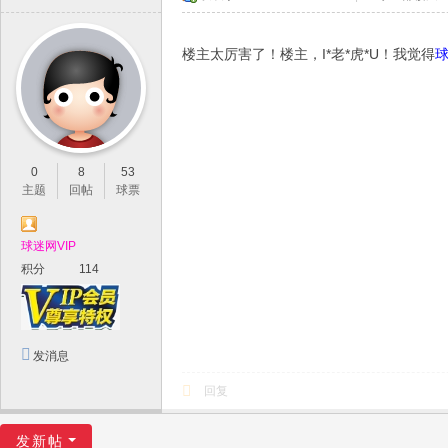
楼主太厉害了！楼主，I*老*虎*U！我觉得
0
8
53
主题
回帖
球票
球迷网VIP
积分
114
发消息
回复
发新帖