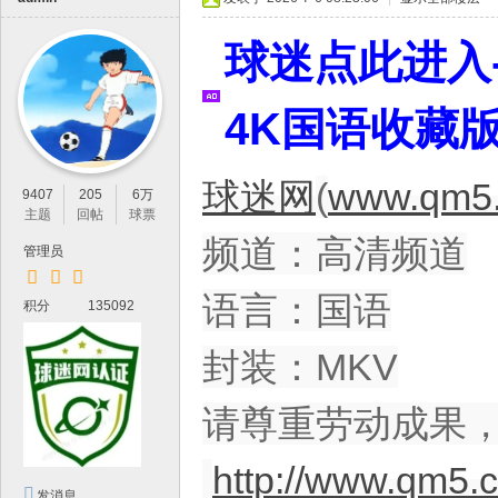
IP
论
球迷点此进入-
坛
，
4K国语收藏版/
最
新
球迷网
(
www.qm5.
鲜
9407
205
6万
主题
回帖
球票
的
频道：高清频道
管理员
高
清
语言：国语
积分
135092
体
育
封装：MKV
资
请尊重劳动成果
源
分
http://www.qm5.
享
发消息