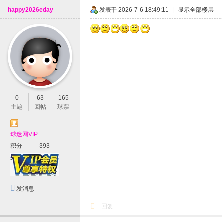
happy2026eday
发表于 2026-7-6 18:49:11
|
显示全部楼层
0
63
165
主题
回帖
球票
球迷网VIP
积分
393
发消息
回复