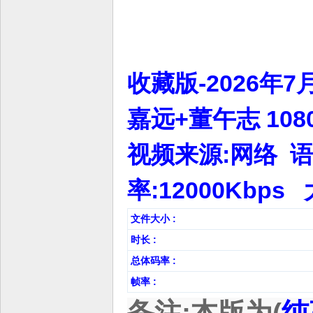
收藏版-2026年7
嘉远+董午志 108
视频来源:网络 语言
率:12000Kbps 
文件大小 :
时长 :
总体码率 :
帧率 :
备注:本版为(
纯