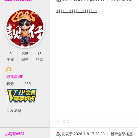
1111111111111111111
0
235
15
主题
回帖
球票
球迷网VIP
积分
265
发消息
回复
小马哥v587
发表于 2026-7-8 17:28:38
|
显示全部楼层