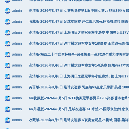
admin
高清版-2026年8月7日 女篮热身赛第1场 中国女篮vs尼日利亚女篮 C
admin
收藏版-2026年8月7日 足球友谊赛 拜仁慕尼黑vs阿斯顿维拉 国语-马
admin
高清版-2026年8月7日 上海明日之星冠军杯半决赛 中国男足U17VS河
admin
高清版-2026年8月7日 WTT横滨冠军赛女单1/8决赛 王艺迪vs郑怡静
admin
高清版-梅西二十年世界杯往事+改变梅西一生的19个重大传奇时刻+阿根廷
admin
高清版-2026年8月6日 WTT横滨冠军赛女单1-8决赛 陈熠vs张本美和
admin
高清版-2026年8月6日 上海明日之星冠军杯小组赛第3轮 上海U17VS
admin
英语版-2026年8月6日 足球友谊赛 阿森纳vs皇家贝蒂斯 英语 1080
admin
4K收藏版-2026年8月5日 WTT横滨冠军赛男单1-16决赛 张本智和
admin
4K外语版-2026年8月5日 足球友谊赛 AC米兰VS国际米兰(悼念米兰传
admin
收藏版-2026年8月5日 足球友谊赛 K联赛全明星vs曼城 国语-梁祥宇