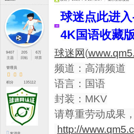
IP
论
球迷点此进入-
坛
，
4K国语收藏版/
最
新
球迷网
(
www.qm5.
鲜
9407
205
6万
主题
回帖
球票
的
频道：高清频道
管理员
高
清
语言：国语
积分
135112
体
育
封装：MKV
资
请尊重劳动成果
源
分
http://www.qm5.
享
发消息