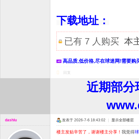
下载地址：
已有 7 人购买
本
高品质,低价格,尽在球迷网!需要购买
回复
近期部分
www
dashlu
发表于 2026-7-6 18:43:02
|
显示全部楼层
楼主发贴辛苦了，谢谢楼主分享！
我觉得
球