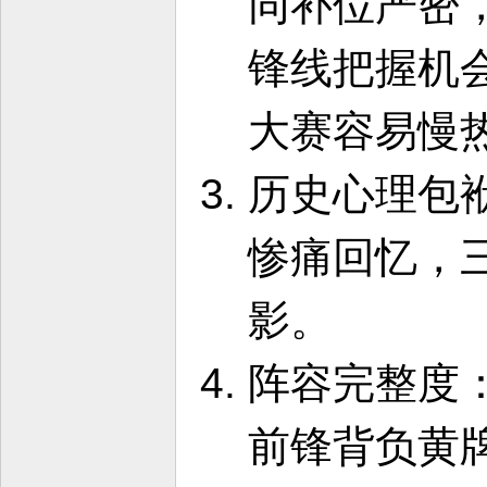
同补位严密
锋线把握机
大赛容易慢
历史心理包袱
惨痛回忆，
影。
阵容完整度
前锋背负黄