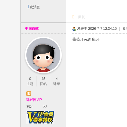
发消息
回复
中国自驾
发表于 2026-7-7 12:34:15
|
显
葡萄牙vs西班牙
0
45
4
主题
回帖
球票
球迷网VIP
积分
53