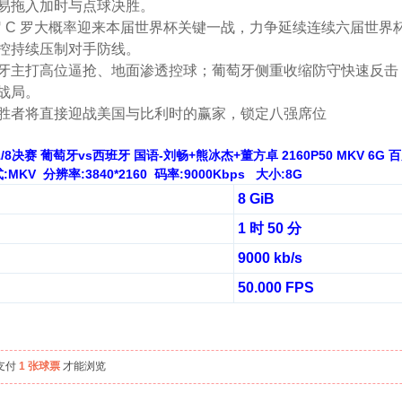
易拖入加时与点球决胜。
 岁 C 罗大概率迎来本届世界杯关键一战，力争延续连续六届世
控持续压制对手防线。
牙主打高位逼抢、地面渗透控球；葡萄牙侧重收缩防守快速反击
战局。
胜者将直接迎战美国与比利时的赢家，锁定八强席位
1/8决赛 葡萄牙vs西班牙 国语-刘畅+熊冰杰+董方卓 2160P50 MKV 6
KV 分辨率:3840*2160 码率:9000Kbps 大小:8G
8 GiB
1 时 50 分
9000 kb/s
50.000 FPS
支付
1 张球票
才能浏览