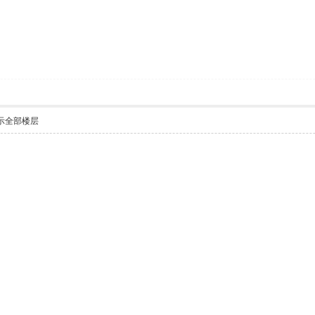
示全部楼层