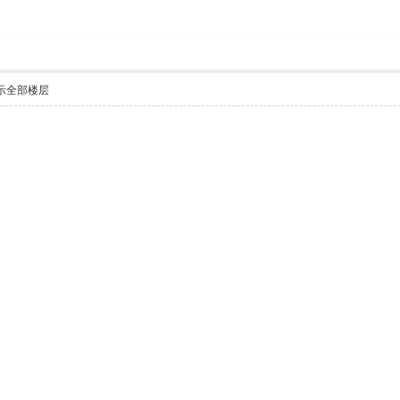
示全部楼层