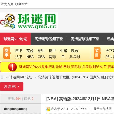
设为首页
收藏本站
球迷网VIP论坛
高清足球视频下载
高清篮球视频下载
经典
赛
节
西甲
英超
意甲
德甲
中超
欧冠
天下
事
目
法甲
NBA
CBA
网球
F1
乒乓球
26
球迷网VIP论坛是集足球.篮球,网球,羽毛球,乒乓球,斯诺克,F
»
球迷网VIP论坛
›
高清篮球视频下载区（NBA,CBA,国家队,经典
球
发新帖
迷
[NBA]
英语版-2024年12月1日 NBA
查看:
294
|
回复:
2
网
V
dongdongadong
发表于 2024-12-2 01:56:49
|
显示全部楼层