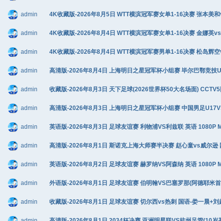
admin
4K收藏版-2026年8月5日 WTT横滨冠军赛女单1-16决赛 张本美和vs
admin
4K收藏版-2026年8月4日 WTT横滨冠军赛女单1-16决赛 金娜英vs
admin
4K收藏版-2026年8月4日 WTT横滨冠军赛男单1-16决赛 松岛辉空
admin
高清版-2026年8月4日 上海明日之星冠军杯小组赛 毕尔巴鄂竞技U17
admin
收藏版-2026年8月3日 天下足球(2026世界杯50大名场面) CCTV5
admin
高清版-2026年8月3日 上海明日之星冠军杯小组赛 中国男足U17VS阿
admin
英语版-2026年8月3日 足球友谊赛 利物浦VS利兹联 英语 1080P 
admin
高清版-2026年8月1日 斯诺克上海大师赛半决赛 赵心童vs威尔逊 国语
admin
英语版-2026年8月2日 足球友谊赛 赫罗纳VS阿森纳 英语 1080P 
admin
外语版-2026年8月1日 足球友谊赛 伯明翰VS巴塞罗那(阿德耶米首秀)
admin
收藏版-2026年8月1日 足球友谊赛 切尔西vs热刺 国语-娄一晨+刘越+
admin
高清版-2026年8月1日 2034杯决赛 亚洲明星联VS杭州足管(10岁基