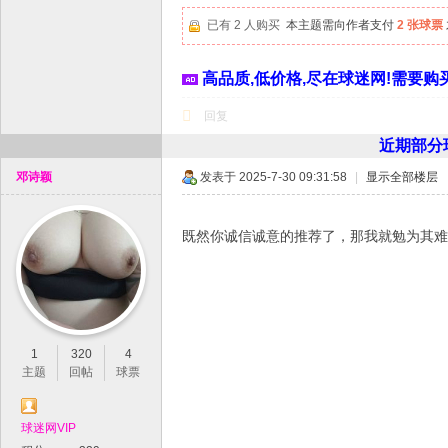
平
已有 2 人购买
本主题需向作者支付
2 张球票
台
！
高品质,低价格,尽在球迷网!需要购买
回复
近期部分球
邓诗颖
发表于 2025-7-30 09:31:58
|
显示全部楼层
既然你诚信诚意的推荐了，那我就勉为其难
1
320
4
主题
回帖
球票
球迷网VIP