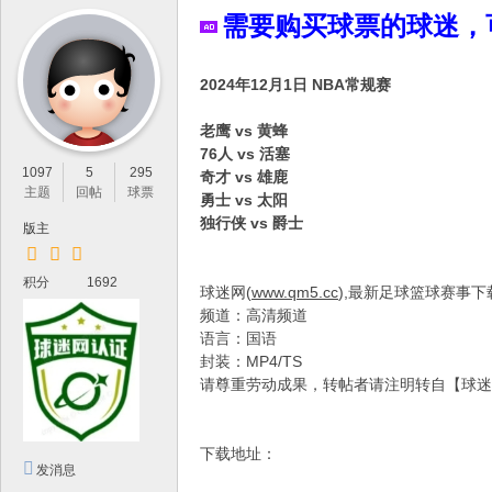
IP
需要购买球票的球迷，
论
坛
2024年12月1日 NBA常规赛
，
最
老鹰 vs 黄蜂
76人 vs 活塞
新
1097
5
295
奇才 vs 雄鹿
鲜
主题
回帖
球票
勇士 vs 太阳
的
独行侠 vs 爵士
版主
高
积分
1692
清
球迷网(
www.qm5.cc
),最新足球篮球赛事下
频道：高清频道
体
语言：国语
育
封装：MP4/TS
资
请尊重劳动成果，转帖者请注明转自【球
源
分
下载地址：
发消息
享