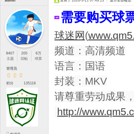
IP
admin
发表于 2026-3-21 07:49:13
|
显示全部楼层
论
需要购买球
坛
，
球迷网
(
www.qm5.
最
新
频道：高清频道
鲜
9407
205
6万
主题
回帖
球票
的
语言：国语
管理员
高
封装：MKV
清
积分
135116
体
请尊重劳动成果
育
资
http://www.qm5.
源
分
享