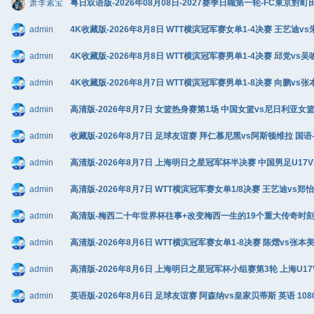
萧李素宝
粤日双语版-2026年08月08日-2027赛季日職第一轮-FC東京對町
admin
4K收藏版-2026年8月8日 WTT横滨冠军赛女单1-4决赛 王艺迪vs朱
admin
4K收藏版-2026年8月8日 WTT横滨冠军赛男单1-4决赛 邱党vs吴唆
admin
4K收藏版-2026年8月7日 WTT横滨冠军赛男单1-8决赛 向鹏vs张
admin
高清版-2026年8月7日 女篮热身赛第1场 中国女篮vs尼日利亚女篮 C
admin
收藏版-2026年8月7日 足球友谊赛 拜仁慕尼黑vs阿斯顿维拉 国语-马
admin
高清版-2026年8月7日 上海明日之星冠军杯半决赛 中国男足U17VS河
admin
高清版-2026年8月7日 WTT横滨冠军赛女单1/8决赛 王艺迪vs郑怡静
admin
高清版-梅西二十年世界杯往事+改变梅西一生的19个重大传奇时刻+阿根廷
admin
高清版-2026年8月6日 WTT横滨冠军赛女单1-8决赛 陈熠vs张本美和
admin
高清版-2026年8月6日 上海明日之星冠军杯小组赛第3轮 上海U17VS
admin
英语版-2026年8月6日 足球友谊赛 阿森纳vs皇家贝蒂斯 英语 1080