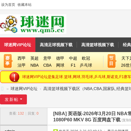
设为首页
收藏本站
球迷网VIP论坛
高清足球视频下载
高清篮球视频下载
经典
赛
节
西甲
英超
意甲
德甲
中超
欧冠
天下
事
目
法甲
NBA
CBA
网球
F1
乒乓球
26
球迷网VIP论坛是集足球.篮球,网球,羽毛球,乒乓球,斯诺克,F
»
球迷网VIP论坛
›
高清篮球视频下载区（NBA,CBA,国家队,经典
球
发新帖
迷
[NBA]
英语版-2026年3月20日 N
查看:
132
|
回复:
0
网
1080P60 MKV 8G 百度网盘下载
[复制
V