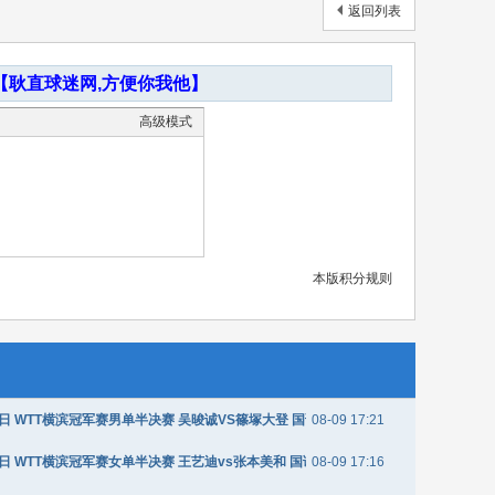
返回列表
【耿直球迷网,方便你我他】
高级模式
本版积分规则
9日 WTT横滨冠军赛男单半决赛 吴晙诚VS篠塚大登 国语 2160P MKV 6G 百度网盘下
08-09 17:21
9日 WTT横滨冠军赛女单半决赛 王艺迪vs张本美和 国语 2160P MKV 8G 百度网盘下
08-09 17:16