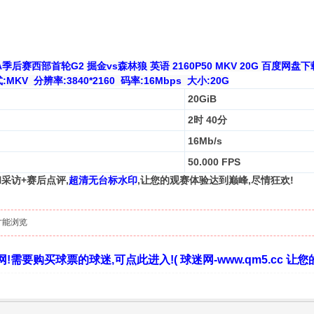
BA季后赛西部首轮G2 掘金vs森林狼 英语 2160P50 MKV 20G 百度网盘下
KV 分辨率:3840*2160 码率:16Mbps 大小:20G
20GiB
2时 40分
16Mb/s
50.000 FPS
采访+赛后点评,
超清无台标水印
,让您的观赛体验达到巅峰,尽情狂欢!
才能浏览
!需要购买球票的球迷,可点此进入!( 球迷网-www.qm5.cc 