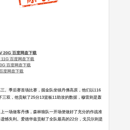
V 20G 百度网盘下载
V 11G 百度网盘下载
 20G 百度网盘下载
G 百度网盘下载
三。季后赛首场比赛，掘金队坐镇丹佛高原，他们以116
三双，他贡献了25分13篮板11助攻的数据，穆雷则是轰
。上一场做客丹佛，森林狼队一开场便做好了充分的作战准
遗憾失利。爱德华兹贡献了全队最高的22分，戈贝尔则是