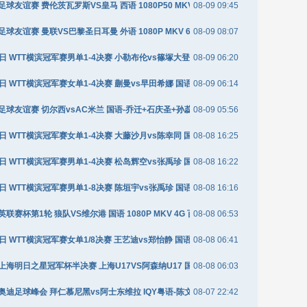
 足球友谊赛 费伦茨瓦罗斯VS皇马 西语 1080P50 MKV 5G 百度网盘下载
08-09 09:45
 足球友谊赛 曼联VS巴黎圣日耳曼 外语 1080P MKV 6G 百度网盘下载
08-09 08:07
8日 WTT横滨冠军赛男单1-4决赛 小勒布伦vs篠塚大登 国语-朱子恒+程靖淇 2160P M
08-09 06:20
8日 WTT横滨冠军赛女单1-4决赛 蒯曼vs早田希娜 国语-朱子恒+程靖淇 2160P MKV 
08-09 06:14
 足球友谊赛 切尔西vsAC米兰 国语-乔迁+石庆圣+孙蕊 1080P50 MKV 8G 百度网盘
08-09 05:56
8日 WTT横滨冠军赛女单1-4决赛 大藤沙月vs陈幸同 国语 2160P MKV 5G 百度网盘下
08-08 16:25
8日 WTT横滨冠军赛男单1-4决赛 松岛辉空vs张禹珍 国语 2160P MKV 8G 百度网盘下
08-08 16:22
7日 WTT横滨冠军赛男单1-8决赛 陈垣宇vs张禹珍 国语-朱子恒+刘国正+马特 2160P M
08-08 16:16
 英联赛杯第1轮 狼队VS维尔港 国语 1080P MKV 4G 百度网盘下载
08-08 06:53
7日 WTT横滨冠军赛女单1/8决赛 王艺迪vs郑怡静 国语-肖扬 2160P MKV 5G 百度网
08-08 06:41
 上海明日之星冠军杯半决赛 上海U17VS阿森纳U17 国语 1080P MKV 5G 百度网盘下
08-08 06:03
 奥迪足球峰会 拜仁慕尼黑vs阿士东维拉 IQY粤语-陈文森 1080P TS 4.15G 阿里+夸
08-07 22:42