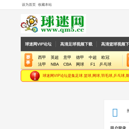
设为首页
收藏本站
球迷网VIP论坛
高清足球视频下载
高清篮球视频
赛
西甲
英超
意甲
德甲
中超
欧冠
事
法甲
NBA
CBA
网球
F1
乒乓球
球迷网VIP论坛是集足球.篮球,网球,羽毛球,乒乓球
用户登录