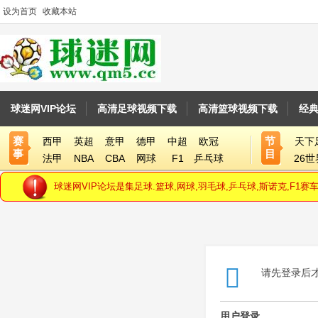
设为首页
收藏本站
球迷网VIP论坛
高清足球视频下载
高清篮球视频下载
经
赛
节
西甲
英超
意甲
德甲
中超
欧冠
天下
事
目
法甲
NBA
CBA
网球
F1
乒乓球
26
球迷网VIP论坛是集足球.篮球,网球,羽毛球,乒乓球,斯诺克,F
请先登录后
用户登录