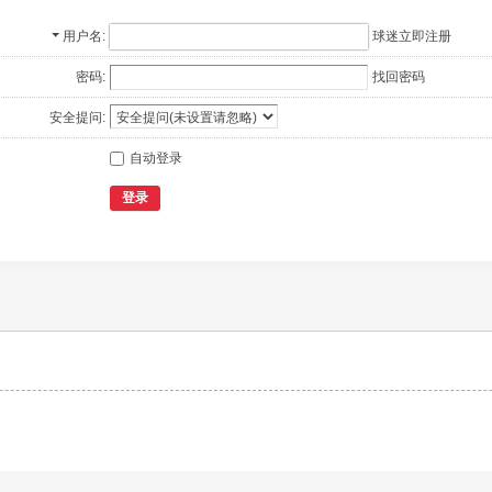
用户名
球迷立即注册
密码:
找回密码
安全提问:
自动登录
登录