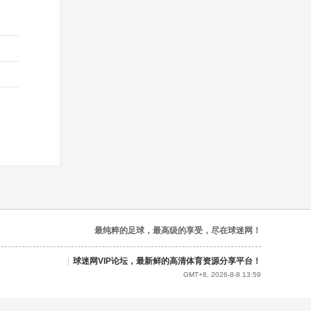
最纯粹的足球，最高级的享受，尽在球迷网！
|
球迷网VIP论坛，最新鲜的高清体育资源分享平台！
GMT+8, 2026-8-8 13:59