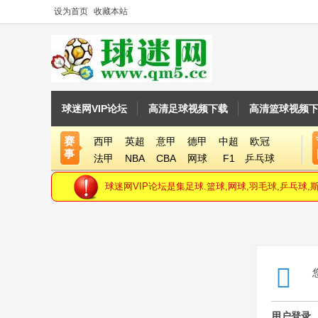
设为首页
收藏本站
球迷网VIP论坛
高清足球视频下载
高清篮球视频
赛
西甲
英超
意甲
德甲
中超
欧冠
事
法甲
NBA
CBA
网球
F1
乒乓球
球迷网VIP论坛是集足球.篮球,网球,羽毛球,乒乓球
用户登录