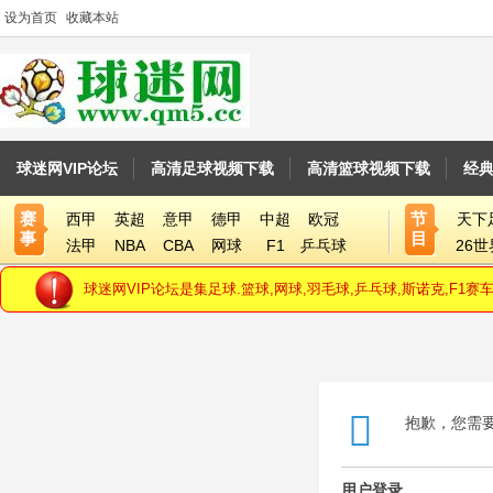
设为首页
收藏本站
球迷网VIP论坛
高清足球视频下载
高清篮球视频下载
经
赛
节
西甲
英超
意甲
德甲
中超
欧冠
天下
事
目
法甲
NBA
CBA
网球
F1
乒乓球
26
球迷网VIP论坛是集足球.篮球,网球,羽毛球,乒乓球,斯诺克,F
抱歉，您需
用户登录