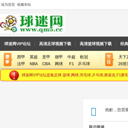
设为首页
收藏本站
球迷网VIP论坛
高清足球视频下载
高清篮球视频下载
经
赛
节
西甲
英超
意甲
德甲
中超
欧冠
天下
事
目
法甲
NBA
CBA
网球
F1
乒乓球
26
球迷网VIP论坛是集足球.篮球,网球,羽毛球,乒乓球,斯诺克,F
抱歉，您需
用户登录