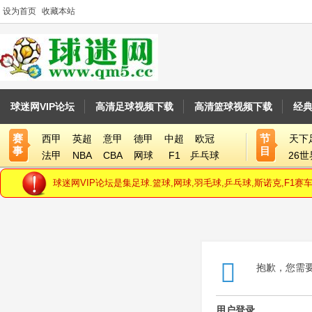
设为首页
收藏本站
球迷网VIP论坛
高清足球视频下载
高清篮球视频下载
经
赛
节
西甲
英超
意甲
德甲
中超
欧冠
天下
事
目
法甲
NBA
CBA
网球
F1
乒乓球
26
球迷网VIP论坛是集足球.篮球,网球,羽毛球,乒乓球,斯诺克,F
抱歉，您需
用户登录