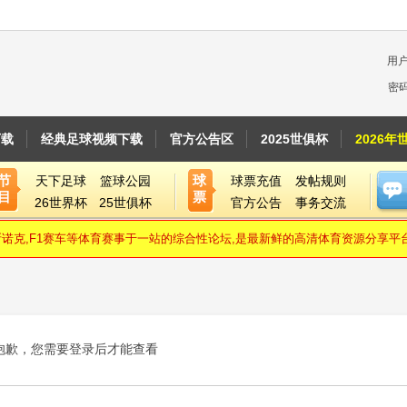
用
密
下载
经典足球视频下载
官方公告区
2025世俱杯
2026年
节
球
天下足球
篮球公园
球票充值
发帖规则
目
票
26世界杯
25世俱杯
官方公告
事务交流
,斯诺克,F1赛车等体育赛事于一站的综合性论坛,是最新鲜的高清体育资源分享平台
抱歉，您需要登录后才能查看