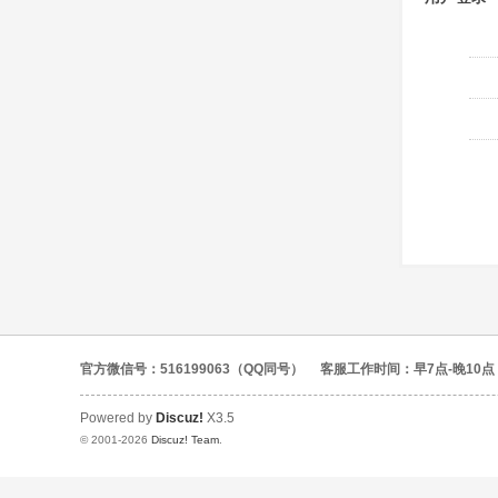
官方微信号：516199063（QQ同号）
客服工作时间：早7点-晚10点
Powered by
Discuz!
X3.5
© 2001-2026
Discuz! Team
.