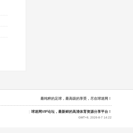
最纯粹的足球，最高级的享受，尽在球迷网！
|
球迷网VIP论坛，最新鲜的高清体育资源分享平台！
GMT+8, 2026-8-7 14:22