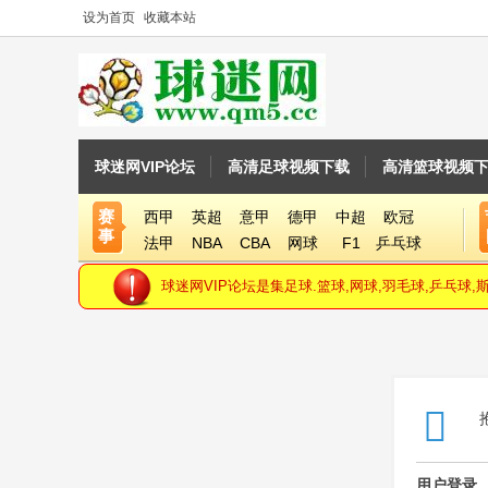
设为首页
收藏本站
球迷网VIP论坛
高清足球视频下载
高清篮球视频
赛
西甲
英超
意甲
德甲
中超
欧冠
事
法甲
NBA
CBA
网球
F1
乒乓球
球迷网VIP论坛是集足球.篮球,网球,羽毛球,乒乓球
用户登录