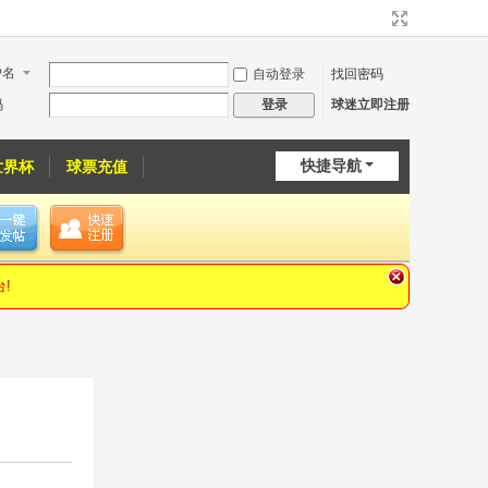
户名
自动登录
找回密码
码
球迷立即注册
登录
快捷导航
世界杯
球票充值
!