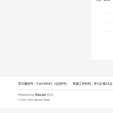
官方微信号：516199063（QQ同号）
客服工作时间：早7点-晚10点
Powered by
Discuz!
X3.5
© 2001-2026
Discuz! Team
.