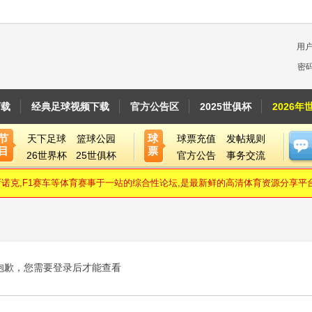
用
密
下载
经典足球视频下载
官方公告区
2025世俱杯
2026年
节
球
天下足球
篮球公园
球票充值
发帖规则
目
票
26世界杯
25世俱杯
官方公告
事务交流
,斯诺克,F1赛车等体育赛事于一站的综合性论坛,是最新鲜的高清体育资源分享平台
抱歉，您需要登录后才能查看