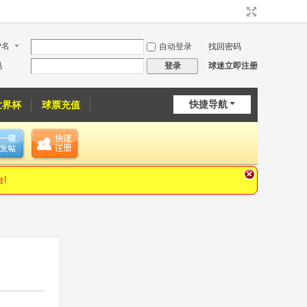
户名
自动登录
找回密码
码
球迷立即注册
登录
快捷导航
世界杯
球票充值
!