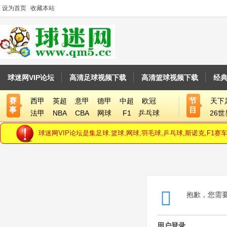
设为首页
收藏本站
球迷网VIP论坛
高清足球视频下载
高清篮球视频下载
经
赛
节
西甲
英超
意甲
德甲
中超
欧冠
天下
事
目
法甲
NBA
CBA
网球
F1
乒乓球
26
球迷网VIP论坛是集足球.篮球,网球,羽毛球,乒乓球,斯诺克,F
抱歉，您需
用户登录