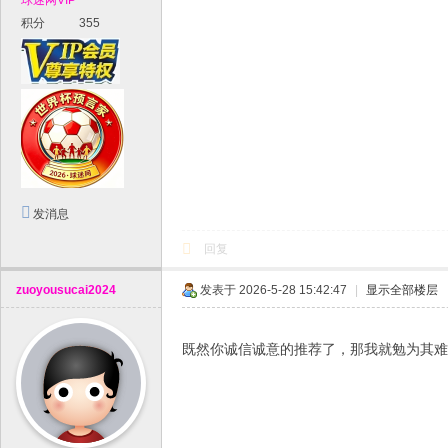
球迷网VIP
积分
355
发消息
回复
zuoyousucai2024
发表于 2026-5-28 15:42:47
|
显示全部楼层
既然你诚信诚意的推荐了，那我就勉为其难