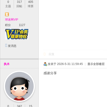
0
317
405
主题
回帖
球票
球迷网VIP
积分
1127
发消息
回复
执木
发表于 2026-5-31 11:59:45
|
显示全部楼层
感谢分享
0
342
15