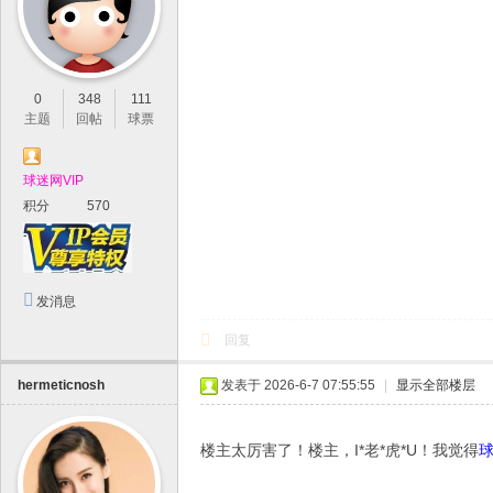
0
348
111
主题
回帖
球票
球迷网VIP
积分
570
发消息
回复
hermeticnosh
发表于 2026-6-7 07:55:55
|
显示全部楼层
楼主太厉害了！楼主，I*老*虎*U！我觉得