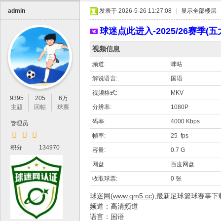
IP
admin
发表于 2026-5-26 11:27:08
|
显示全部楼层
论
坛
球迷点此进入-2025/26赛季(五
，
视频信息
最
频道:
咪咕
新
解说语言:
国语
鲜
视频格式:
MKV
9395
205
6万
的
主题
回帖
球票
分辨率:
1080P
高
码率:
4000 Kbps
管理员
清
帧率:
25 fps
体
积分
134970
容量:
0.7 G
育
网盘:
百度网盘
资
收取球票:
0 张
源
球迷网
(
www.qm5.cc
),最新足球篮球赛事下
分
频道：高清频道
享
语言：国语