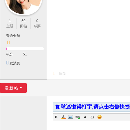
1
50
0
主题
回帖
球票
普通会员
积分
51
发消息
回复
发新帖
如球迷懒得打字,请点击右侧快