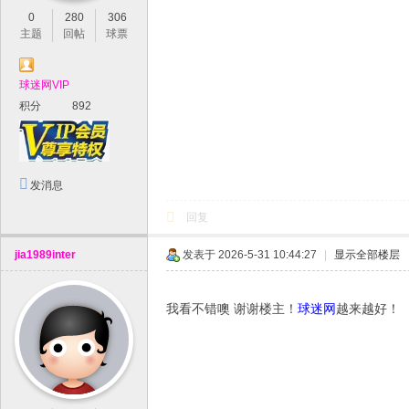
0
280
306
主题
回帖
球票
球迷网VIP
积分
892
发消息
回复
jia1989inter
发表于 2026-5-31 10:44:27
|
显示全部楼层
我看不错噢 谢谢楼主！
球迷网
越来越好！