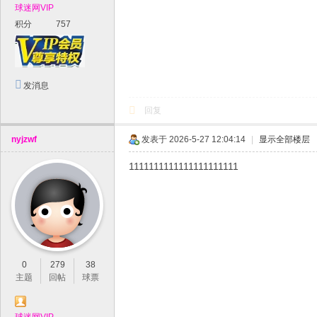
球迷网VIP
积分
757
发消息
回复
nyjzwf
发表于 2026-5-27 12:04:14
|
显示全部楼层
1111111111111111111111
0
279
38
主题
回帖
球票