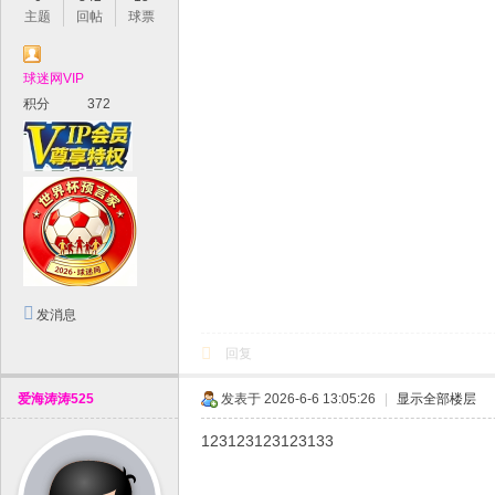
主题
回帖
球票
球迷网VIP
积分
372
发消息
回复
爱海涛涛525
发表于 2026-6-6 13:05:26
|
显示全部楼层
123123123123133