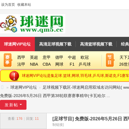
设为首页
收藏本站
球迷网VIP论坛
高清足球视频下载
高清篮球视频下载
经典
赛
节
西甲
英超
意甲
德甲
中超
欧冠
天下
事
目
法甲
NBA
CBA
网球
F1
乒乓球
26
球迷网VIP论坛是集足球.篮球,网球,羽毛球,乒乓球,斯诺克,F
»
球迷网VIP论坛
›
足球视频下载区-球迷网启用双域名访问网站( www.qm5.
球
免费版-2026年5月26日 西甲第38轮联赛赛事精华(卡瓦哈尔 ...
迷
发新帖
网
[足球节目]
免费版-2026年5月26日 
查看:
176
|
回复:
11
V
制链接]