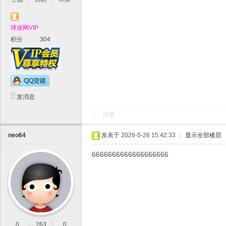
球迷网VIP
积分
304
发消息
回复
neo64
发表于 2026-5-26 15:42:33
|
显示全部楼层
6666666666666666666
0
263
0