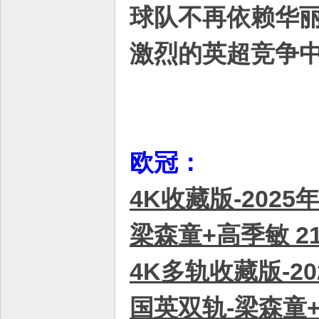
球队不再依赖华
平
台
激烈的英超竞争
！
欧冠：
4K收藏版-2025
梁森童+高季敏 21
4K多轨收藏版-2
国英双轨-梁森童+熊冰