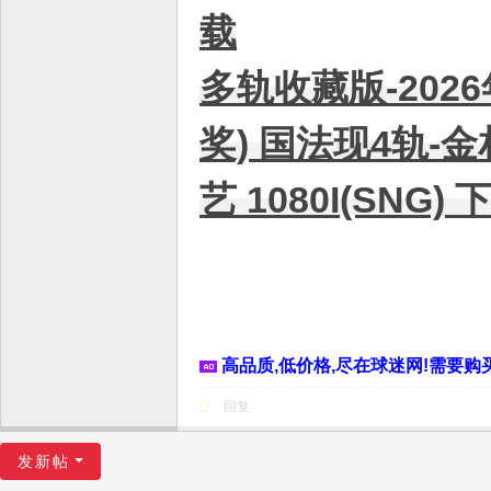
载
多轨收藏版-202
奖) 国法现4轨-
艺 1080I(SNG) 
高品质,低价格,尽在球迷网!需要购买
回复
发新帖