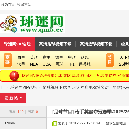
设为首页
收藏本站
球迷网VIP论坛
高清足球视频下载
高清篮球视频下载
经典
赛
节
西甲
英超
意甲
德甲
中超
欧冠
天下
事
目
法甲
NBA
CBA
网球
F1
乒乓球
26
球迷网VIP论坛是集足球.篮球,网球,羽毛球,乒乓球,斯诺克,F
»
球迷网VIP论坛
›
足球视频下载区-球迷网启用双域名访问网站( www.qm5.
球
发新帖
迷
[足球节目]
枪手英超夺冠赛季-2025/2
查看:
149
|
回复:
0
网
V
admin
发表于 2026-5-27 12:50:34
|
显示全部楼层