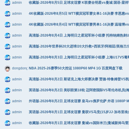
admin
收藏版-2026年8月5日 足球友谊赛 K联赛全明星vs曼城 国语-梁祥宇
admin
4K收藏版-2026年8月5日 WTT横滨冠军赛女单1-16决赛 李恩惠vs
admin
4K收藏版-2026年8月4日 WTT横滨冠军赛男单1-16决赛 温瑞博v
admin
高清版-2026年8月4日 上海明日之星冠军杯小组赛 托特纳姆热刺U17V
admin
高清版-2026年世界杯20大进球/20大扑救+西班牙/阿根廷/英格兰/
admin
高清版-2026年8月3日 上海明日之星冠军杯小组赛 上海U17VS葡萄牙
dongdongadong
NBA 2025-26赛季50大控运 1080P60 MP4 1G 百度网盘下载
admin
高清版-2026年8月2日 斯诺克上海大师赛决赛 贾德·特鲁姆普VS凯伦·
admin
英语版-2026年8月2日 美职联第18轮 迈阿密国际VS哥伦布机员(梅西替补
admin
外语版-2026年8月2日 足球友谊赛 皇马vs佛罗伦萨 外语 1080P 
admin
英语版-2026年8月1日 足球友谊赛 曼联VS马竞(15岁JJ·加布里埃尔
admin
收藏版-2026年8月1日 足球友谊赛 曼城vs国际米兰(曼城新帅马雷斯卡