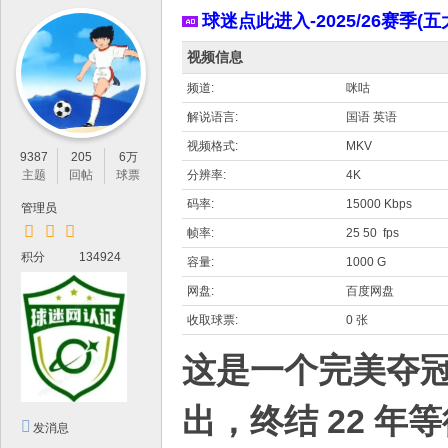
IP
球迷点此进入-2025/26赛季(五
论
视频信息
坛
，
频道:
咪咕
最
解说语言:
国语 英语
新
视频格式:
MKV
9387
205
6万
鲜
主题
回帖
球票
分辨率:
4K
的
码率:
15000 Kbps
管理员
高
帧率:
25 50 fps
积分
134924
清
容量:
1000 G
体
网盘:
百度网盘
育
收取球票:
0 张
资
这是一个完美夺
源
分
出，终结 22 年
发消息
享