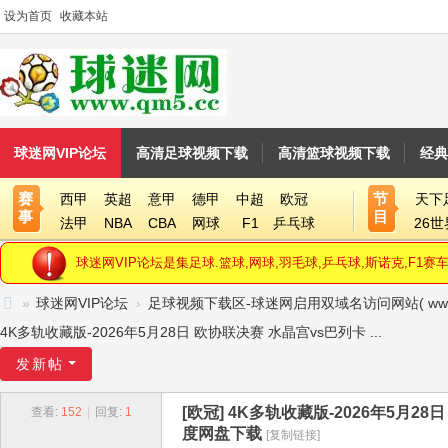
设为首页
收藏本站
球迷网VIP论坛
高清足球视频下载
高清篮球视频下载
经典
赛
节
西甲
英超
意甲
德甲
中超
欧冠
天下
事
目
法甲
NBA
CBA
网球
F1
乒乓球
26
球迷网VIP论坛是集足球.篮球,网球,羽毛球,乒乓球,斯诺克,F
»
球迷网VIP论坛
›
足球视频下载区-球迷网启用双域名访问网站( www.qm5.
球
4K多轨收藏版-2026年5月28日 欧协联决赛 水晶宫vs巴列卡 ...
迷
发新帖
网
[欧冠]
4K多轨收藏版-2026年5月28日
查看:
152
|
回复:
1
V
度网盘下载
[复制链接]