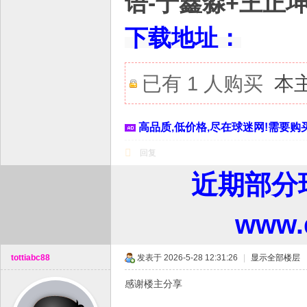
语-于鑫淼+王正坤+
下载地址：
已有 1 人购买
本
高品质,低价格,尽在球迷网!需要购买
回复
近期部分
www
tottiabc88
发表于 2026-5-28 12:31:26
|
显示全部楼层
感谢楼主分享