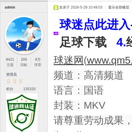
IP
admin
发表于 2026-5-28 10:49:03
|
显示全部楼层
论
坛
球迷点此进入-
，
最
足球下载
4.
新
鲜
球迷网
(
www.qm5.
的
9421
205
6万
主题
回帖
球票
高
频道：高清频道
管理员
清
体
语言：国语
积分
135320
育
封装：MKV
资
源
请尊重劳动成果
分
享