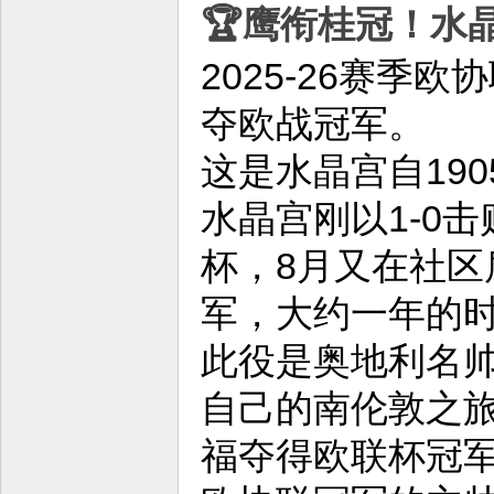
🏆鹰衔桂冠！水
2025-26赛季
夺欧战冠军。
这是水晶宫自19
水晶宫刚以1-0
杯，8月又在社区
军，大约一年的
此役是奥地利名
自己的南伦敦之旅
福夺得欧联杯冠