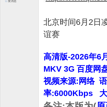
发消息
平
台
！
北京时间6月2日
谊赛
高清版-2026年6
MKV 3G 百度
视频来源:网络 语言
率:6000Kbps 
备注:本版为(
原