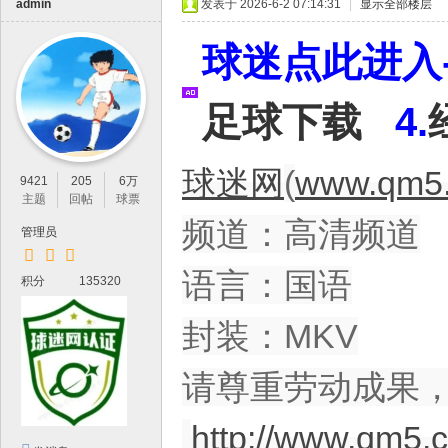
IP
admin
发表于 2026-6-2 07:14:31
|
显示全部楼层
论
球迷点此进入-
坛
，
足球下载
4.
最
新
球迷网
(
www.qm5.
鲜
9421
205
6万
主题
回帖
球票
的
频道：高清频道
高
管理员
清
语言：国语
积分
135320
体
育
封装：MKV
资
请尊重劳动成果
源
分
http://www.qm5.
享