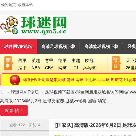
设为首页
收藏本站
球迷网VIP论坛
高清足球视频下载
高清篮球视频下载
经典
赛
节
西甲
英超
意甲
德甲
中超
欧冠
天下
事
目
法甲
NBA
CBA
网球
F1
乒乓球
26
球迷网VIP论坛是集足球.篮球,网球,羽毛球,乒乓球,斯诺克,F
»
球迷网VIP论坛
›
足球视频下载区-球迷网启用双域名访问网站( www.qm5.
球
高清版-2026年6月2日 足球友谊赛 挪威vs瑞典 国语-汤宪 ...
迷
发新帖
网
[国家队]
高清版-2026年6月2日 足球友
查看:
122
|
回复:
4
V