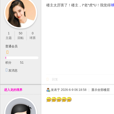
楼主太厉害了！楼主，I*老*虎*U！我觉得
1
50
0
主题
回帖
球票
普通会员
积分
51
发消息
回复
进入龙的境界
发表于 2026-6-9 06:18:58
|
显示全部楼层