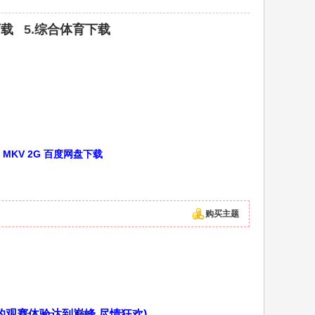
下载
5.
综合体育下载
P MKV 2G 百度网盘下载
购买主题
让您的观赛体验达到巅峰.尽情狂欢)