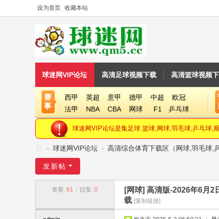
设为首页
收藏本站
球迷网VIP论坛
高清足球视频下载
高清篮球视频下
赛
西甲
英超
意甲
德甲
中超
欧冠
事
法甲
NBA
CBA
网球
F1
乒乓球
球迷网VIP论坛是集足球.篮球,网球,羽毛球,乒乓球
»
球迷网VIP论坛
›
高清综合体育下载区（网球,羽毛球,乒
球
发新帖
迷
[网球]
高清版-2026年6月2
查看:
61
|
回复:
0
网
载
[复制链接]
V