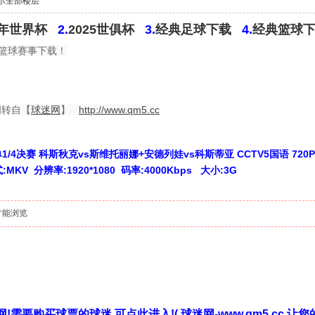
示全部楼层
6年世界杯
2.
2025世俱杯
3.
经典足球下载
4.
经典篮球
球篮球赛事下载！
明转自【
球迷网
】
http://www.qm5.cc
单1/4决赛 科斯秋克vs斯维托丽娜+安德列娃vs科斯蒂亚 CCTV5国语 720
KV 分辨率:1920*1080 码率:4000Kbps 大小:3G
才能浏览
!需要购买球票的球迷,可点此进入!( 球迷网-www.qm5.cc 