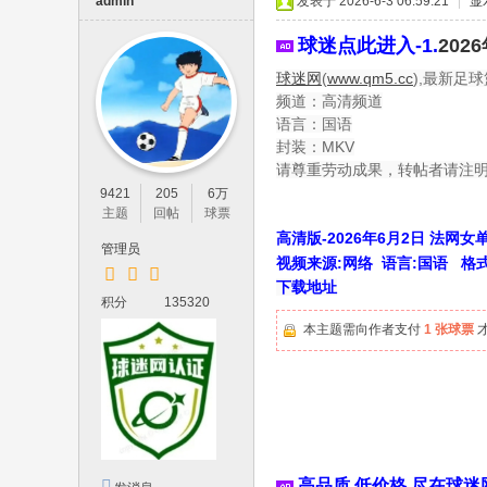
IP
admin
发表于 2026-6-3 06:59:21
|
显
论
球迷点此进入-1.
202
坛
球迷网
(
www.qm5.cc
),最新足
，
频道：高清频道
语言：国语
最
封装：MKV
新
请尊重劳动成果，转帖者请注
鲜
9421
205
6万
主题
回帖
球票
的
高清版-2026年6月2日 法网女
管理员
高
视频来源:网络 语言:国语 格式:M
清
下载地址
积分
135320
体
本主题需向作者支付
1 张球票
育
资
源
分
享
高品质,低价格,尽在球迷网