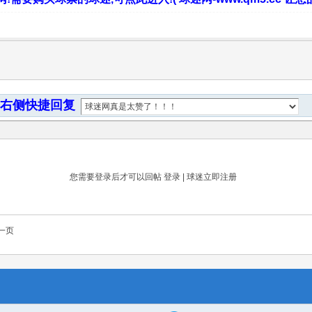
击右侧快捷回复
您需要登录后才可以回帖
登录
|
球迷立即注册
一页