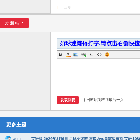
回复
发新帖
如球迷懒得打字,请点击右侧快
回帖后跳转到最后一页
发表回复
更多主题
admin
英语版-2026年8月6日 足球友谊赛 阿森纳vs皇家贝蒂斯 英语 1080