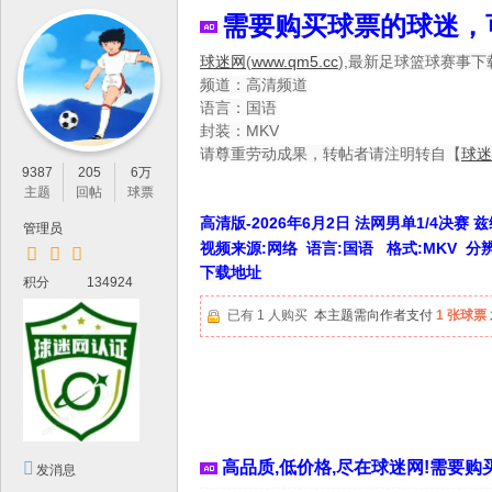
IP
需要购买球票的球迷，
论
球迷网
(
www.qm5.cc
),最新足球篮球赛事下
坛
频道：高清频道
，
语言：国语
最
封装：MKV
请尊重劳动成果，转帖者请注明转自【
球迷
新
9387
205
6万
鲜
主题
回帖
球票
的
高清版-2026年6月2日 法网男单1/4决赛 
管理员
视频来源:网络 语言:国语 格式:MKV 分辨率:1
高
下载地址
积分
134924
清
已有 1 人购买
本主题需向作者支付
1 张球票
体
育
资
源
分
高品质,低价格,尽在球迷网!需要购买
发消息
享