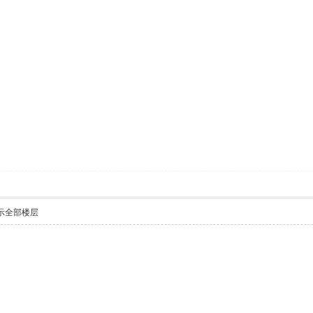
示全部楼层