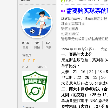
IP
admin
发表于 2026-6-3 07:22:12
|
显
论
需要购买球票的
坛
球迷网
(
www.qm5.cc
),最新足
，
频道：高清频道
最
语言：国语
封装：MKV
新
请尊重劳动成果，转帖者请注
鲜
9395
205
6万
主题
回帖
球票
的
1994 年 NBA 总决赛 G5｜火
一、赛果与大比分
管理员
高
尼克斯主场取胜，系列赛 3
清
单节比分：
积分
134970
体
火箭：21｜16｜24｜23 = 8
育
尼克斯：22｜26｜13｜30 =
末节尼克斯狂砍 30 分完成
资
二、两大中锋巅峰对决（全
源
尤因（尼克斯）：25 分 12 
分
单场 8 盖帽追平 NBA
享
奥拉朱旺（火箭）：27 分 8 