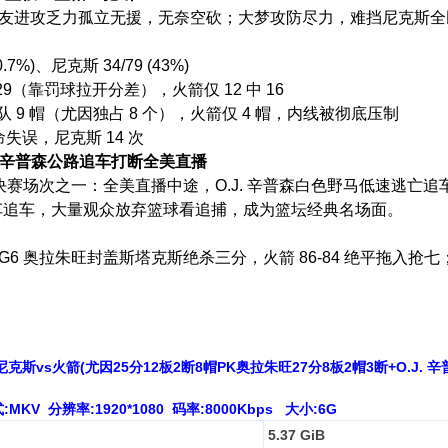
，但队友进攻乏力孤立无援，无奈空砍；大梦攻防尽力，难挡尼克斯
.7%)、尼克斯 34/79 (43%)
 29（靠罚球拉开分差），火箭仅 12 中 16
 9 帽（尤因独占 8 个），火箭仅 4 帽，内线被彻底压制
命失误，尼克斯 14 次
. 辛普森公路追车打断全美直播
总决赛场次之一：全美直播中途，O.J. 辛普森白色野马低速逃亡
警车追车，大量观众放弃篮球看追捕，成为篮坛经典名场面。
 奥拉朱旺封盖斯塔克斯绝杀三分，火箭 86-84 绝平拖入抢七；抢
尼克斯vs火箭(尤因25分12板2断8帽PK奥拉朱旺27分8板2帽3断+O.J. 
KV 分辨率:1920*1080 码率:8000Kbps 大小:6G
5.37 GiB