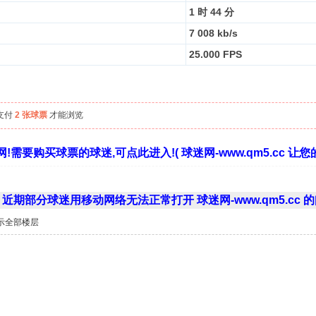
1 时 44 分
7 008 kb/s
25.000 FPS
支付
2 张球票
才能浏览
!需要购买球票的球迷,可点此进入!( 球迷网-www.qm5.cc 
近期部分球迷用移动网络无法正常打开 球迷网-www.qm5.cc
示全部楼层