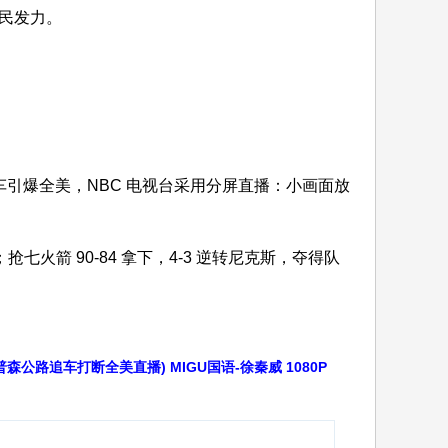
全民发力。
追车引爆全美，NBC 电视台采用分屏直播：小画面放
七火箭 90-84 拿下，4-3 逆转尼克斯，夺得队
辛普森公路追车打断全美直播) MIGU国语-徐秦威 1080P