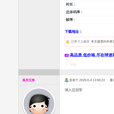
时长 :
总体码率 :
帧率 :
下载地址：
已有 3 人购买
本主题需向作者
高品质,低价格,尽在球迷网
回复
孤舟泛海
发表于 2026-6-4 13:08:23
|
显
湖人总冠军