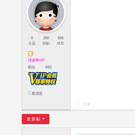
0
280
306
主题
回帖
球票
球迷网VIP
积分
892
发消息
回复
发新帖