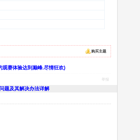
购买主题
让您的观赛体验达到巅峰.尽情狂欢)
举报
 的问题及其解决办法详解