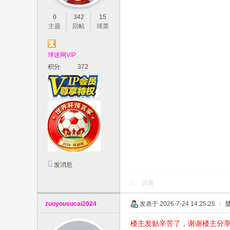
0
342
15
主题
回帖
球票
球迷网VIP
积分
372
发消息
回复
zuoyousucai2024
发表于 2026-7-24 14:25:25
|
楼主发贴辛苦了，谢谢楼主分