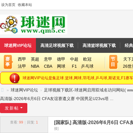
设为首页
收藏本站
球迷网VIP论坛
高清足球视频下载
高清篮球视频下载
经典
赛
节
西甲
英超
意甲
德甲
中超
欧冠
天下
事
目
法甲
NBA
CBA
网球
F1
乒乓球
26
球迷网VIP论坛是集足球.篮球,网球,羽毛球,乒乓球,斯诺克,F
»
球迷网VIP论坛
›
足球视频下载区-球迷网启用双域名访问网站( www.qm5.
球
高清版-2026年6月6日 CFA友谊赛遵义赛 中国男足U23vs塔 ...
迷
发新帖
网
[国家队]
高清版-2026年6月6日 CFA
查看:
99
|
回复:
1
V
接]