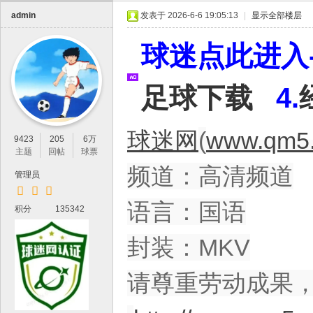
IP
admin
发表于 2026-6-6 19:05:13
|
显示全部楼层
论
坛
球迷点此进入-
，
最
足球下载
4.
新
鲜
球迷网
(
www.qm5.
9423
205
6万
的
主题
回帖
球票
高
频道：高清频道
管理员
清
体
语言：国语
积分
135342
育
封装：MKV
资
源
请尊重劳动成果
分
享