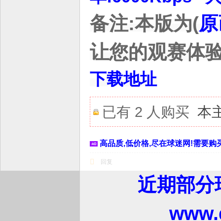
备注:本版为(
原
让您的观赛体验
下载地址
已有 2 人购买
本
高品质,低价格,尽在球迷网!需要购买
回复
近期部分
www