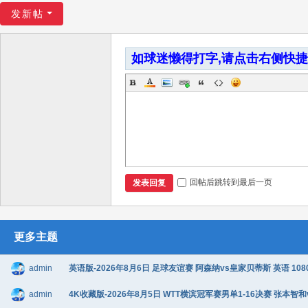
发新帖
如球迷懒得打字,请点击右侧快
回帖后跳转到最后一页
发表回复
更多主题
admin
英语版-2026年8月6日 足球友谊赛 阿森纳vs皇家贝蒂斯 英语 1080
admin
4K收藏版-2026年8月5日 WTT横滨冠军赛男单1-16决赛 张本智和