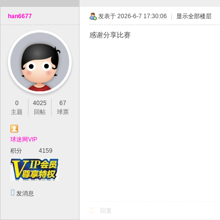
han6677
发表于 2026-6-7 17:30:06
|
显示全部楼层
感谢分享比赛
0
4025
67
主题
回帖
球票
球迷网VIP
积分
4159
发消息
回复