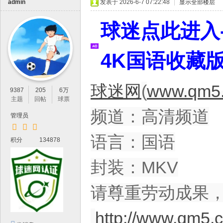
IP
admin
发表于 2026-6-7 07:22:48
|
显示全部楼层
论
球迷点此进入-
坛
，
4K国语收藏版/
最
新
球迷网
(
www.qm5.
鲜
9387
205
6万
主题
回帖
球票
的
频道：高清频道
高
管理员
清
语言：国语
积分
134878
体
育
封装：MKV
资
请尊重劳动成果
源
分
http://www.qm5.
享