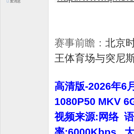
发消息
平
台
！
赛事前瞻：
北京时
王体育场与突尼
高清版-2026年
1080P50 MKV
视频来源:网络 语言
率:6000Kbps 