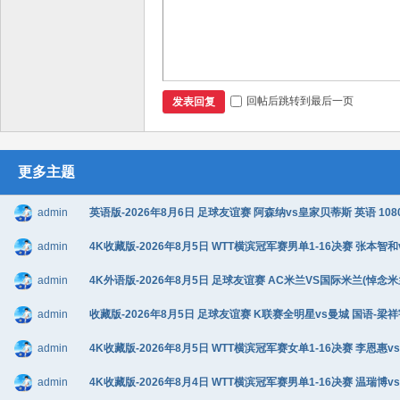
回帖后跳转到最后一页
发表回复
更多主题
admin
英语版-2026年8月6日 足球友谊赛 阿森纳vs皇家贝蒂斯 英语 1080
admin
4K收藏版-2026年8月5日 WTT横滨冠军赛男单1-16决赛 张本智和
admin
4K外语版-2026年8月5日 足球友谊赛 AC米兰VS国际米兰(悼念米兰传
admin
收藏版-2026年8月5日 足球友谊赛 K联赛全明星vs曼城 国语-梁祥宇
admin
4K收藏版-2026年8月5日 WTT横滨冠军赛女单1-16决赛 李恩惠vs
admin
4K收藏版-2026年8月4日 WTT横滨冠军赛男单1-16决赛 温瑞博v