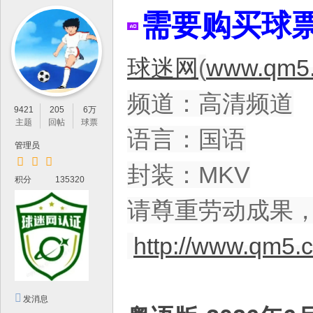
IP
需要购买球
论
坛
球迷网
(
www.qm5.
，
最
频道：高清频道
新
9421
205
6万
鲜
主题
回帖
球票
语言：国语
的
管理员
高
封装：MKV
积分
135320
清
体
请尊重劳动成果
育
http://www.qm5.
资
源
分
发消息
享