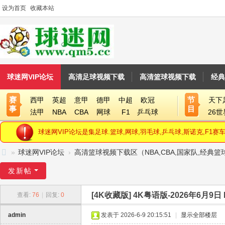
设为首页
收藏本站
球迷网VIP论坛
高清足球视频下载
高清篮球视频下载
经典
赛
节
西甲
英超
意甲
德甲
中超
欧冠
天下
事
目
法甲
NBA
CBA
网球
F1
乒乓球
26
球迷网VIP论坛是集足球.篮球,网球,羽毛球,乒乓球,斯诺克,F
»
球迷网VIP论坛
›
高清篮球视频下载区（NBA,CBA,国家队,经典
球
发新帖
迷
[4K收藏版]
4K粤语版-2026年6月9日
查看:
76
|
回复:
0
网
V
admin
发表于 2026-6-9 20:15:51
|
显示全部楼层