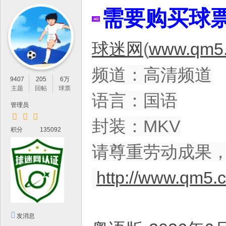
IP
需要购买球
论
坛
球迷网
(
www.qm5.
，
最
频道：高清频道
新
9407
205
6万
鲜
主题
回帖
球票
语言：国语
的
管理员
高
封装：MKV
积分
135092
清
体
请尊重劳动成果
育
http://www.qm5.
资
源
分
发消息
享