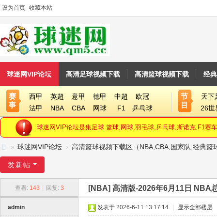
设为首页
收藏本站
球迷网VIP论坛
高清足球视频下载
高清篮球视频下载
经典
赛
节
西甲
英超
意甲
德甲
中超
欧冠
天下
事
目
法甲
NBA
CBA
网球
F1
乒乓球
26
球迷网VIP论坛是集足球.篮球,网球,羽毛球,乒乓球,斯诺克,F
»
球迷网VIP论坛
›
高清篮球视频下载区（NBA,CBA,国家队,经典
球
发新帖
迷
[NBA]
高清版-2026年6月11日 NB
查看:
143
|
回复:
3
网
V
admin
发表于 2026-6-11 13:17:14
|
显示全部楼层