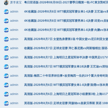
萧李素宝
粤日双语版-2026年08月08日-2027赛季日職第一轮-FC東京對町
admin
4K收藏版-2026年8月8日 WTT横滨冠军赛女单1-4决赛 王艺迪vs朱
admin
4K收藏版-2026年8月8日 WTT横滨冠军赛男单1-4决赛 邱党vs吴唆
admin
4K收藏版-2026年8月7日 WTT横滨冠军赛男单1-8决赛 向鹏vs张
admin
高清版-2026年8月7日 女篮热身赛第1场 中国女篮vs尼日利亚女篮 C
admin
收藏版-2026年8月7日 足球友谊赛 拜仁慕尼黑vs阿斯顿维拉 国语-马
admin
高清版-2026年8月7日 上海明日之星冠军杯半决赛 中国男足U17VS河
admin
高清版-2026年8月7日 WTT横滨冠军赛女单1/8决赛 王艺迪vs郑怡静
admin
高清版-梅西二十年世界杯往事+改变梅西一生的19个重大传奇时刻+阿根廷
admin
高清版-2026年8月6日 WTT横滨冠军赛女单1-8决赛 陈熠vs张本美和
admin
高清版-2026年8月6日 上海明日之星冠军杯小组赛第3轮 上海U17VS
admin
英语版-2026年8月6日 足球友谊赛 阿森纳vs皇家贝蒂斯 英语 1080