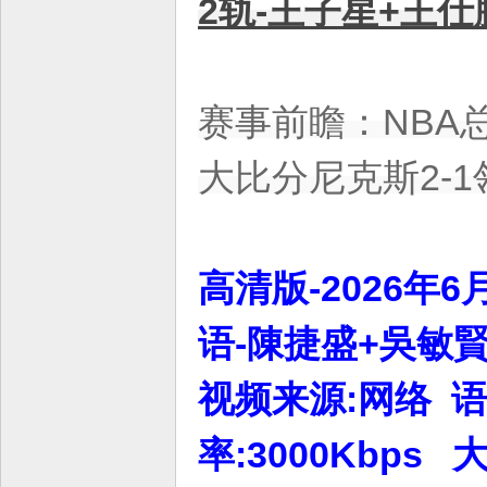
2轨-王子星+王仕鹏
赛事前瞻：NBA
大比分尼克斯2-1
高清版-2026年6
语-陳捷盛+吳敏賢 
视频来源:网络 语言
率:3000Kbps 