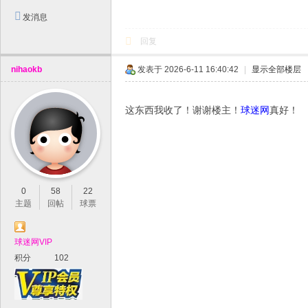
发消息
回复
nihaokb
发表于 2026-6-11 16:40:42
|
显示全部楼层
这东西我收了！谢谢楼主！
球迷网
真好！
0
58
22
主题
回帖
球票
球迷网VIP
积分
102