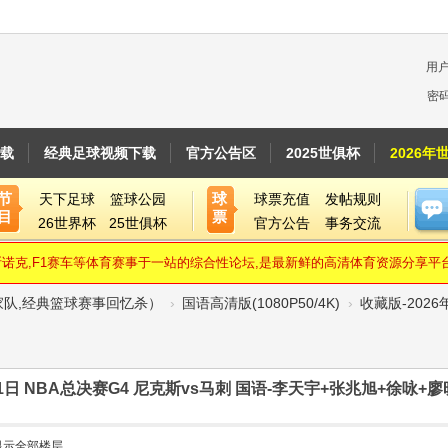
用
密
载
经典足球视频下载
官方公告区
2025世俱杯
2026年
节
球
天下足球
篮球公园
球票充值
发帖规则
目
票
26世界杯
25世俱杯
官方公告
事务交流
,斯诺克,F1赛车等体育赛事于一站的综合性论坛,是最新鲜的高清体育资源分享平台
国家队,经典篮球赛事回忆杀）
›
国语高清版(1080P50/4K)
›
收藏版-2026年
1日 NBA总决赛G4 尼克斯vs马刺 国语-李天宇+张兆旭+徐咏+廖昕阳
显示全部楼层