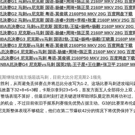
A总决赛G1 马刺vs尼克斯 国语-杨健+周琦+陈正昊 2160P MKV 24G 百
A总决赛G2 马刺vs尼克斯 国语-杨健+周琦+陈正昊 2160P MKV 25G 百
A总决赛G2 马刺vs尼克斯 粤语-莫俊祺 2160P50 MKV 20G 百度网盘下载
A总决赛G2 马刺vs尼克斯 国语-连睿+刘炜+李根+秋童 2160P MKV 25G
NBA总决赛G2 马刺vs尼克斯 国英2轨-王猛+杨鸣+杨毅 2160P MKV 20
A总决赛G3 尼克斯vs马刺 国语-杨健+周琦+陈正昊 2160P MKV 28G 百
NBA总决赛G3 尼克斯vs马刺 国语2轨-王猛+杨鸣+杨毅/王晓晨 2160P M
A总决赛G3 尼克斯vs马刺 粤语-莫俊祺 2160P50 MKV 20G 百度网盘下载
BA总决赛G4 尼克斯vs马刺 国语-杨健+周琦+陈正昊 2160P MKV 30G 
A总决赛G4 尼克斯vs马刺 粤语-莫俊祺 2160P50 MKV 20G 百度网盘下载
 NBA总决赛G4 尼克斯vs马刺 国英2轨-王子星+王仕鹏+张卫平 2160P M
尼克斯继续坐镇主场迎战马刺，目前大比分尼克斯2-1领先
胜利，从而避免丢掉赛点并将总比分改写为1-2。这场比赛马刺进攻端问
高效轰下32+8+6+3帽，卡斯尔拿到23+5+5，首发方面五人全部得分上
斯整场表现不算好，但最后时刻打进关键进球帮助球队奠定胜局将功补过
机会，不过目前依旧手握系列赛领先优势占据主动。G3的比赛里布伦森砍下3
赛尼克斯整体表现不够稳定，他们在第二节爆砍42分的情况下将优势保持下