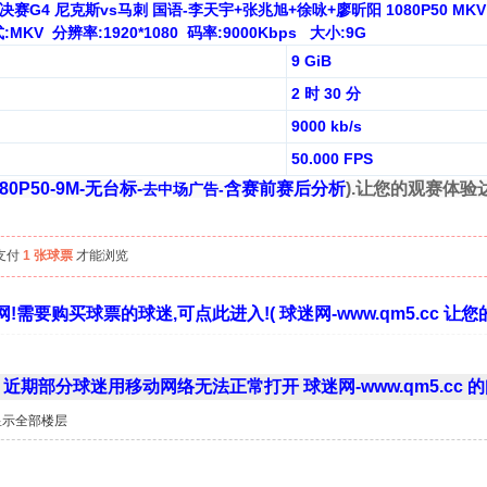
总决赛G4 尼克斯vs马刺 国语-李天宇+张兆旭+徐咏+廖昕阳 1080P50 MK
KV 分辨率:1920*1080 码率:9000Kbps 大小:9G
9 GiB
2 时 30 分
9000 kb/s
50.000 FPS
0P50-9M-无台标-
含赛前赛后分析
).让您的观赛体验
去中场广告-
支付
1 张球票
才能浏览
!需要购买球票的球迷,可点此进入!( 球迷网-www.qm5.cc 
近期部分球迷用移动网络无法正常打开 球迷网-www.qm5.cc
显示全部楼层