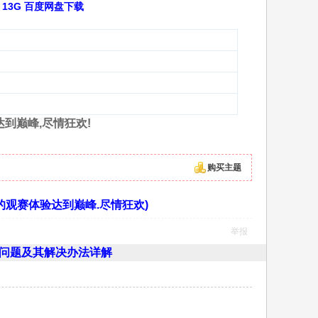
V 13G 百度网盘下载
达到巅峰,尽情狂欢!
购买主题
让您的观赛体验达到巅峰.尽情狂欢)
举报
 的问题及其解决办法详解