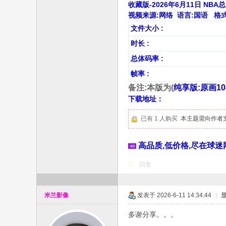
收藏版-2026年6月11日 NBA
视频来源:网络 语言:国语 格式:M
文件大小 :
时长 :
总体码率 :
帧率 :
备注:本版为(
纯享版:原画108
下载地址：
已有 1 人购买
本主题需向作者
高品质,低价格,尽在球迷网
回复
米兰影像
发表于 2026-6-11 14:34:44
|
多谢分享。。。