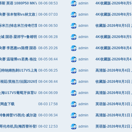
 英语 1080P50 MKV 7G 百度网盘下载
08-06 08:53
admin
4K收藏版-2026年8月
6决赛 张本智和vs林文政 国语-周冠达+侯英超+周雨 2160P MKV 3G 百度网盘下载
08-06 07:03
admin
4K收藏版-2026年8月
米兰(悼念米兰传奇巴雷西) ZIGGO荷语 2160P50 MKV 17G 百度网盘下载
08-06 06:50
admin
收藏版-2026年8月5日
 国语-梁祥宇+鲁靖明 1080P50 MKV 7G 百度网盘下载
08-06 06:28
admin
4K收藏版-2026年8月
决赛 李恩惠vs陈熠 国语-张靖松+赵曦 2160P MKV 8G 百度网盘下载
08-05 20:26
admin
4K收藏版-2026年8月
决赛 温瑞博vs若奥·格拉尔多 国语-李柯鑫+张靖松 2160P MKV 5G 百度网盘下载
08-05 06:44
admin
4K收藏版-2026年8月
纳姆热刺U17VS上海U17 国语 1080P MKV 4G 百度网盘下载
08-05 06:25
admin
高清版-2026年8月4日
根廷/英格兰/法国2026世界杯进球全记录+凯恩/登贝莱2026世界杯进球助攻全回顾 国语 1
08-04 06:44
admin
收藏版-2026年8月3日
U17VS葡萄牙体育U17 国语 1080P MKV 4G 百度网盘下载
08-04 06:09
admin
高清版-2026年8月3日
 百度网盘下载
08-03 17:58
admin
英语版-2026年8月3日
鲁姆普VS凯伦·威尔逊 国语 1080P MKV 9G 百度网盘下载
08-03 06:34
admin
高清版-2026年8月1日
布机员(梅西替补登场) Apple TV英语 1080P60 MKV 10G 百度网盘下载
08-02 12:53
admin
英语版-2026年8月2日