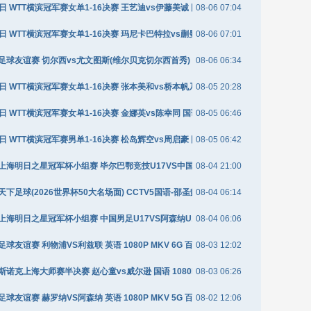
5日 WTT横滨冠军赛女单1-16决赛 王艺迪vs伊藤美诚 国语-周冠达+侯英超+周雨 2160P
08-06 07:04
5日 WTT横滨冠军赛女单1-16决赛 玛尼卡巴特拉vs蒯曼 国语-张靖松+赵曦 2160P MK
08-06 07:01
 足球友谊赛 切尔西vs尤文图斯(维尔贝克切尔西首秀) 国语-刘腾+杨晨+李子琪 1080P5
08-06 06:34
5日 WTT横滨冠军赛女单1-16决赛 张本美和vs桥本帆乃香 国语-张靖松+赵曦 2160P MKV
08-05 20:28
4日 WTT横滨冠军赛女单1-16决赛 金娜英vs陈幸同 国语-李柯鑫 2160P MKV 5G 百
08-05 06:46
4日 WTT横滨冠军赛男单1-16决赛 松岛辉空vs周启豪 国语-周冠达+周雨+程靖淇 2160P
08-05 06:42
 上海明日之星冠军杯小组赛 毕尔巴鄂竞技U17VS中国男足U17 国语 1080P MKV 4
08-04 21:00
080P50 MKV 2G 百度网盘下载
 天下足球(2026世界杯50大名场面) CCTV5国语-邵圣懿+宋雪莹 1080P50 MKV 7G
08-04 06:14
 上海明日之星冠军杯小组赛 中国男足U17VS阿森纳U17 国语 1080P MKV 3G 百度
08-04 06:06
 足球友谊赛 利物浦VS利兹联 英语 1080P MKV 6G 百度网盘下载
08-03 12:02
 斯诺克上海大师赛半决赛 赵心童vs威尔逊 国语 1080P MKV 5G 百度网盘下载
08-03 06:26
 足球友谊赛 赫罗纳VS阿森纳 英语 1080P MKV 5G 百度网盘下载
08-02 12:06