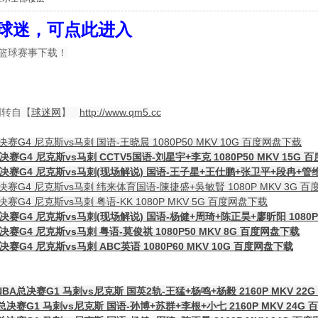
球迷，可点此进入
球篮球赛事下载！
明转自【
球迷网
】
http://www.qm5.cc
决赛G4 尼克斯vs马刺 国语-王晓晨 1080P50 MKV 10G 百度网盘下载
总决赛G4 尼克斯vs马刺 CCTV5国语-刘星宇+李克 1080P50 MKV 15G
A总决赛G4 尼克斯vs马刺(现场解说) 国语-王子星+王仕鹏+张卫平+段冉+管维佳
总决赛G4 尼克斯vs马刺 纬来体育国语-陳捷盛+吳敏賢 1080P MKV 3G 
决赛G4 尼克斯vs马刺 粤语-KK 1080P MKV 5G 百度网盘下载
总决赛G4 尼克斯vs马刺(现场解说) 国语-杨健+周琦+陈正昊+廖昕阳 1080P
总决赛G4 尼克斯vs马刺 粤语-莫俊祺 1080P50 MKV 8G 百度网盘下载
决赛G4 尼克斯vs马刺 ABC英语 1080P60 MKV 10G 百度网盘下载
NBA总决赛G1 马刺vs尼克斯 国英2轨-王猛+杨鸣+杨毅 2160P MKV 22
A总决赛G1 马刺vs尼克斯 国语-孙博+苏群+李根+小七 2160P MKV 24G