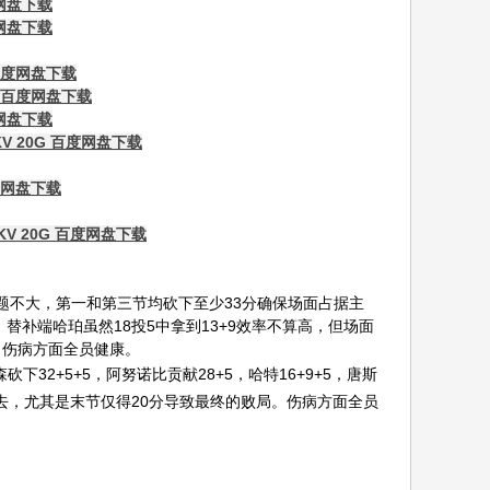
度网盘下载
度网盘下载
 百度网盘下载
G 百度网盘下载
度网盘下载
KV 20G 百度网盘下载
百度网盘下载
KV 20G 百度网盘下载
题不大，第一和第三节均砍下至少33分确保场面占据主
双，替补端哈珀虽然18投5中拿到13+9效率不算高，但场面
。伤病方面全员健康。
2+5+5，阿努诺比贡献28+5，哈特16+9+5，唐斯
去，尤其是末节仅得20分导致最终的败局。伤病方面全员