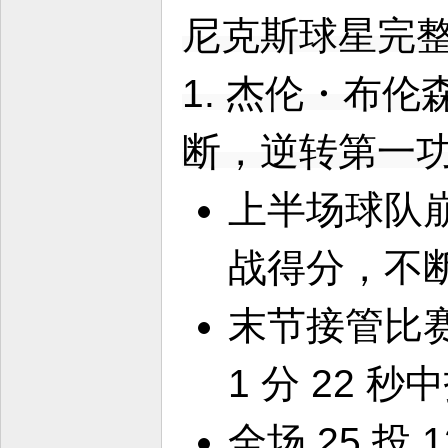
尼克斯球星完
1. 杰伦・布伦森
断，逆转第一
上半场球队
战得分，不
末节接管比
1 分 22
全场 25 