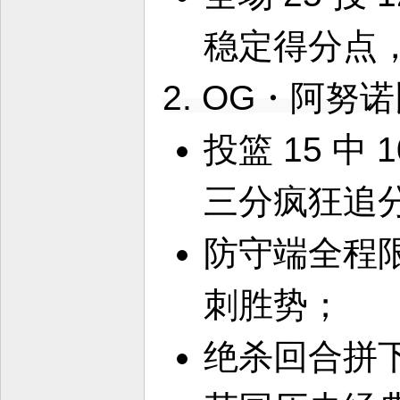
稳定得分点
2. OG・阿努诺
投篮 15 中
三分疯狂追
防守端全程
刺胜势；
绝杀回合拼