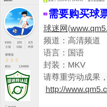
IP
admin
发表于 2026-6-11 19:49:43
|
显示全部楼层
论
需要购买球
坛
，
球迷网
(
www.qm5.
最
新
频道：高清频道
鲜
9393
205
6万
主题
回帖
球票
的
语言：国语
管理员
高
封装：MKV
清
积分
134966
体
请尊重劳动成果
育
资
http://www.qm5.
源
分
享