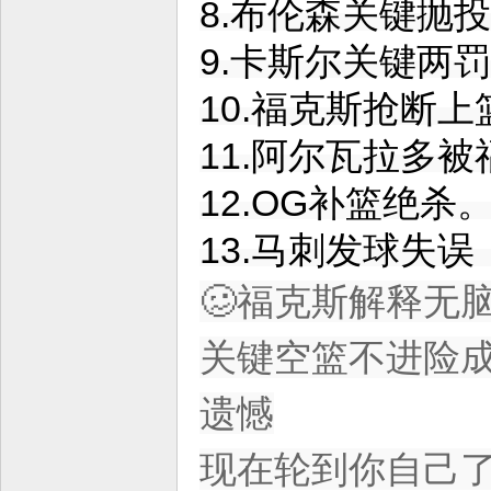
8.布伦森关键抛
9.卡斯尔关键两
10.福克斯抢断
11.阿尔瓦拉多
12.OG补篮绝杀
13.马刺发球失
🥴福克斯解释无
关键空篮不进险
遗憾
现在轮到你自己了