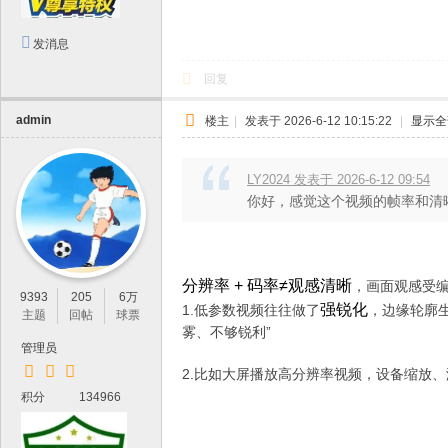
发消息
回复
admin
楼主
|
发表于 2026-6-12 10:15:22
|
显示全
LY2024 发表于 2026-6-12 09:54
你好，感觉这个视频的帧率和清晰
分辨率 + 码率≠观感清晰
，画面观感受
9393
205
6万
强锐化
1.低参数视频往往做了
，边缘轮廓生
主题
回帖
球票
雾、不够锐利”
管理员
2.比如大屏播放高分辨率视频，设备缩放
积分
134966