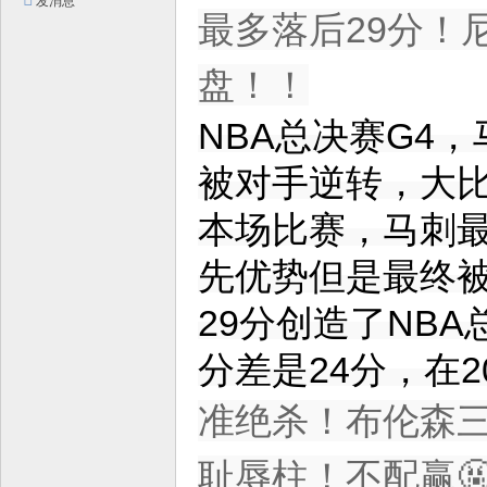
发消息
平
最多落后29分！
台
盘！！
！
NBA总决赛G4，
被对手逆转，大比
本场比赛，马刺最
先优势但是最终
29分创造了NB
分差是24分，在2
准绝杀！布伦森三
耻辱柱！不配赢