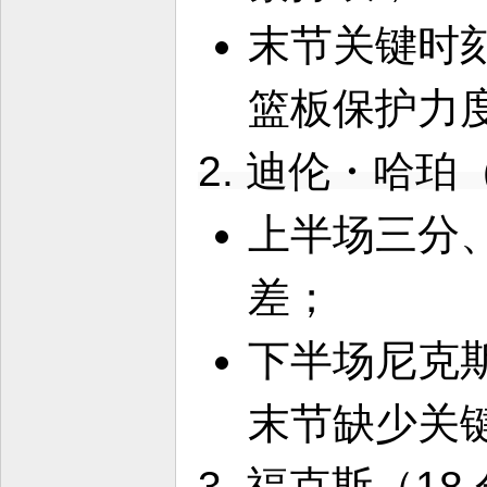
末节关键时
篮板保护力
2. 迪伦・哈珀
上半场三分
差；
下半场尼克
末节缺少关
3. 福克斯（18