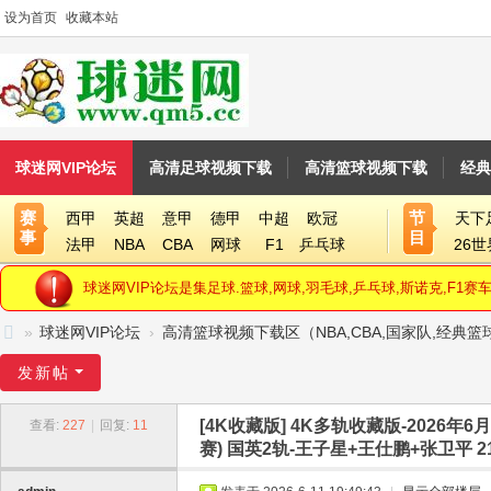
设为首页
收藏本站
球迷网VIP论坛
高清足球视频下载
高清篮球视频下载
经典
赛
节
西甲
英超
意甲
德甲
中超
欧冠
天下
事
目
法甲
NBA
CBA
网球
F1
乒乓球
26
球迷网VIP论坛是集足球.篮球,网球,羽毛球,乒乓球,斯诺克,F
»
球迷网VIP论坛
›
高清篮球视频下载区（NBA,CBA,国家队,经典
球
发新帖
迷
[4K收藏版]
4K多轨收藏版-2026年6
查看:
227
|
回复:
11
网
赛) 国英2轨-王子星+王仕鹏+张卫平 21
V