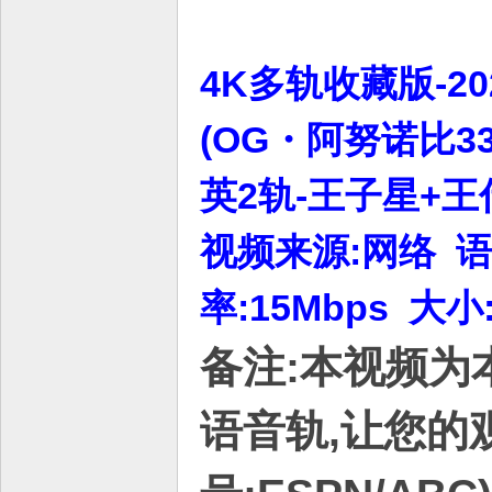
4K多轨收藏版-20
(OG・阿努诺比3
英2轨-王子星+王仕
视频来源:网络 语言
率:15Mbps 大小
备注:本视频为
语音轨,让您的