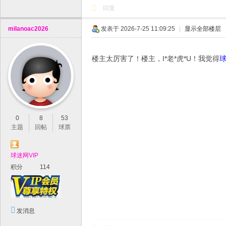
回复
milanoac2026
发表于 2026-7-25 11:09:25
|
显示全部楼层
楼主太厉害了！楼主，I*老*虎*U！我觉得
0
8
53
主题
回帖
球票
球迷网VIP
积分
114
发消息