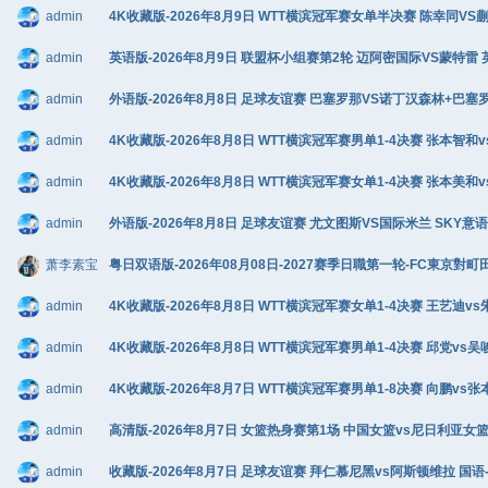
admin
4K收藏版-2026年8月9日 WTT横滨冠军赛女单半决赛 陈幸同VS蒯曼
admin
英语版-2026年8月9日 联盟杯小组赛第2轮 迈阿密国际VS蒙特雷 英语
admin
外语版-2026年8月8日 足球友谊赛 巴塞罗那VS诺丁汉森林+巴塞罗那v
admin
4K收藏版-2026年8月8日 WTT横滨冠军赛男单1-4决赛 张本智和v
admin
4K收藏版-2026年8月8日 WTT横滨冠军赛女单1-4决赛 张本美和v
admin
外语版-2026年8月8日 足球友谊赛 尤文图斯VS国际米兰 SKY意语 1
萧李素宝
粤日双语版-2026年08月08日-2027赛季日職第一轮-FC東京對町
admin
4K收藏版-2026年8月8日 WTT横滨冠军赛女单1-4决赛 王艺迪vs朱
admin
4K收藏版-2026年8月8日 WTT横滨冠军赛男单1-4决赛 邱党vs吴唆
admin
4K收藏版-2026年8月7日 WTT横滨冠军赛男单1-8决赛 向鹏vs张
admin
高清版-2026年8月7日 女篮热身赛第1场 中国女篮vs尼日利亚女篮 C
admin
收藏版-2026年8月7日 足球友谊赛 拜仁慕尼黑vs阿斯顿维拉 国语-马