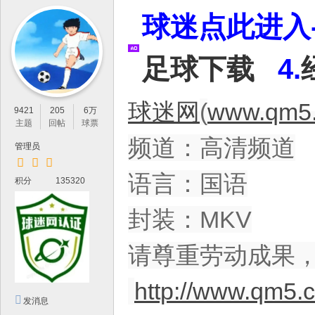
IP
球迷点此进入-
论
坛
足球下载
4.
，
最
新
球迷网
(
www.qm5.
9421
205
6万
鲜
主题
回帖
球票
频道：高清频道
的
管理员
高
语言：国语
积分
135320
清
体
封装：MKV
育
资
请尊重劳动成果
源
http://www.qm5.
分
发消息
享