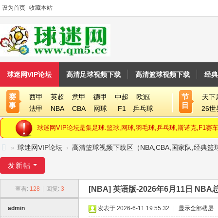
设为首页
收藏本站
球迷网VIP论坛
高清足球视频下载
高清篮球视频下载
经典
赛
节
西甲
英超
意甲
德甲
中超
欧冠
天下
事
目
法甲
NBA
CBA
网球
F1
乒乓球
26
球迷网VIP论坛是集足球.篮球,网球,羽毛球,乒乓球,斯诺克,F
»
球迷网VIP论坛
›
高清篮球视频下载区（NBA,CBA,国家队,经典
球
发新帖
迷
[NBA]
英语版-2026年6月11日 NBA
查看:
128
|
回复:
3
网
V
admin
发表于 2026-6-11 19:55:32
|
显示全部楼层