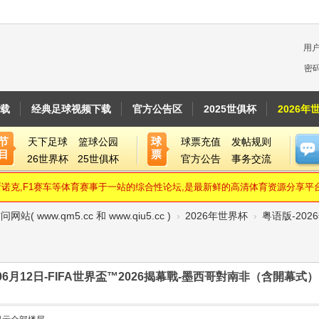
用
密
载
经典足球视频下载
官方公告区
2025世俱杯
2026年
节
球
天下足球
篮球公园
球票充值
发帖规则
目
票
26世界杯
25世俱杯
官方公告
事务交流
,斯诺克,F1赛车等体育赛事于一站的综合性论坛,是最新鲜的高清体育资源分享平台
ww.qm5.cc 和 www.qiu5.cc )
›
2026年世界杯
›
粤语版-2026
06月12日-FIFA世界盃™2026揭幕戰-墨西哥對南非（含開幕式）no