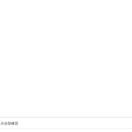
显示全部楼层