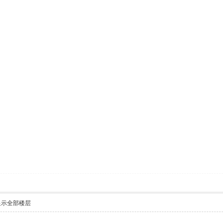
显示全部楼层