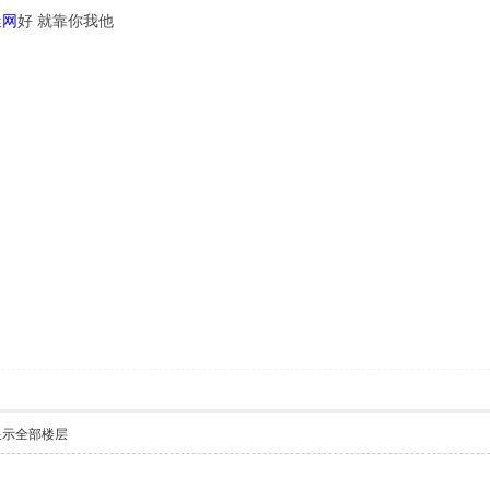
迷网
好 就靠你我他
显示全部楼层