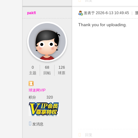
回复
pakfl
发表于 2026-6-13 10:49:45
|
Thank you for uploading.
0
68
126
主题
回帖
球票
球迷网VIP
积分
320
发消息
回复