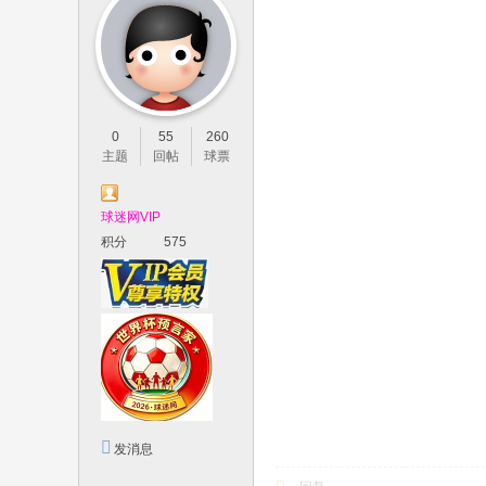
0
55
260
主题
回帖
球票
球迷网VIP
积分
575
发消息