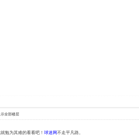
显示全部楼层
我就勉为其难的看看吧！
球迷网
不走平凡路。