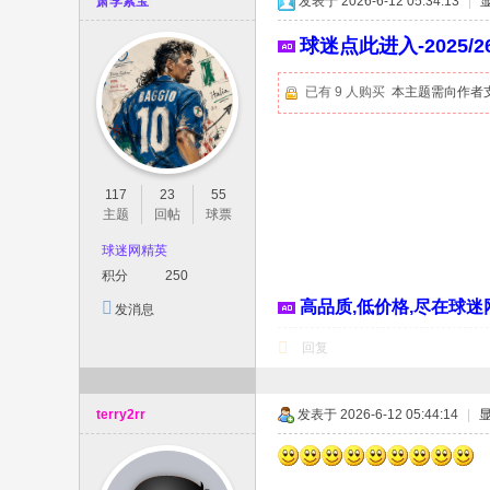
IP
萧李素宝
发表于 2026-6-12 05:34:13
|
论
球迷点此进入-2025/
坛
已有 9 人购买
本主题需向作者
，
最
新
鲜
117
23
55
主题
回帖
球票
的
球迷网精英
高
积分
250
清
高品质,低价格,尽在球迷网
发消息
体
育
回复
资
源
terry2rr
发表于 2026-6-12 05:44:14
|
分
享