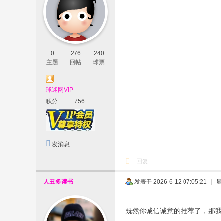
平
台
！
0
276
240
主题
回帖
球票
球迷网VIP
积分
756
发消息
回复
人丑多读书
发表于 2026-6-12 07:05:21
|
既然你诚信诚意的推荐了，那