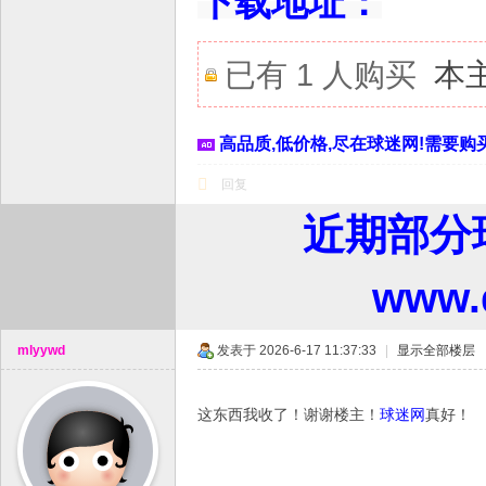
下载地址：
已有 1 人购买
本
高品质,低价格,尽在球迷网!需要购买
回复
近期部分
www
mlyywd
发表于 2026-6-17 11:37:33
|
显示全部楼层
这东西我收了！谢谢楼主！
球迷网
真好！