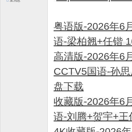
发消息
平
台
！
粤语版-2026年
语-梁柏翘+任锴 1
高清版-2026年
CCTV5国语-孙思
盘下载
收藏版-2026年
语-刘腾+贺宇+王伟
4K收藏版-202