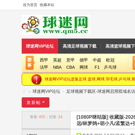
设为首页
收藏本站
球迷网VIP论坛
高清足球视频下载
高清篮球视频下
赛
西甲
英超
意甲
德甲
中超
欧冠
事
法甲
NBA
CBA
网球
F1
乒乓球
球迷网VIP论坛是集足球.篮球,网球,羽毛球,乒乓球
»
球迷网VIP论坛
›
足球视频下载区-球迷网启用双域名访问网站( w
球
发新帖
迷
[1080P咪咕版]
收藏版-20
查看:
455
|
回复:
24
网
远/林梦鸽+胡小凡/孟繁达+张力
V