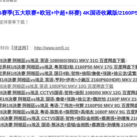
示全部楼层
26赛季(五大联赛+欧冠+中超+杯赛) 4K国语收藏版/2160P
球篮球赛事下载！
明转自【
球迷网
】
http://www.qm5.cc
8决赛 阿根廷vs埃及 英语 1080I60(SNG) MKV 31G 百度网盘下载
-
世界杯1/8决赛 阿根廷vs埃及 粤英现3轨 2160P50 MKV 17G 百度网盘下
世界杯1/8决赛 阿根廷vs埃及 国日4轨-贺炜+徐阳/詹俊+张路+徐云龙/孟繁达+张
1/8决赛 阿根廷vs埃及 英语-亨利+伊布+小豌豆 2160P60(HDR) MKV 
8决赛 阿根廷vs埃及 英语 1080P50 MKV 10G 百度网盘下载
8决赛 阿根廷vs埃及 CCTV5国语-贺炜+徐阳 1080I50 MKV 12G 百度
杯1/8决赛 阿根廷vs埃及 国语-詹俊+张路+徐云龙+魏欣怡 2160P MKV 
界杯1/8决赛 阿根廷vs埃及 粤语-丁伟杰+何辉 2160P50 MKV 8G 百度
/8决赛 阿根廷vs埃及 粤语-陈凯冬+陈熙荣+高佬杰 1080P MKV 9G 百
1/8决赛 阿根廷vs埃及 CCTV5国语-贺炜+徐阳/金相凯+蔡惠强+孙继海 216
1/8决赛 阿根廷vs埃及 国语-熊冰杰+苗锟/金相凯+蔡惠强+孙继海 2160P5