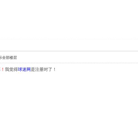
示全部楼层
享！
我觉得
球迷网
是注册对了！