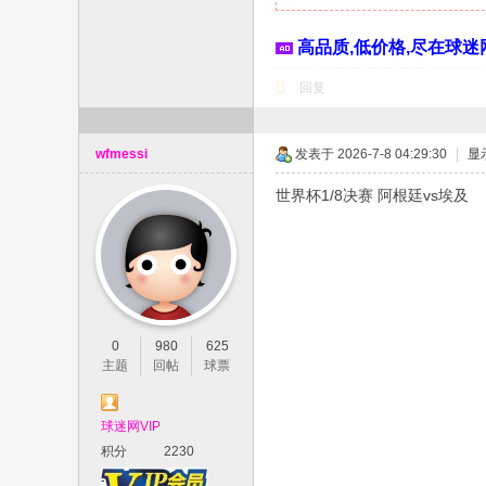
高品质,低价格,尽在球迷网
回复
wfmessi
发表于 2026-7-8 04:29:30
|
显
世界杯1/8决赛 阿根廷vs埃及
0
980
625
主题
回帖
球票
球迷网VIP
积分
2230