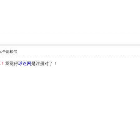
示全部楼层
享！
我觉得
球迷网
是注册对了！