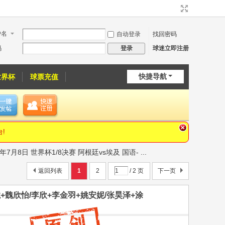
户名
自动登录
找回密码
码
球迷立即注册
登录
快捷导航
世界杯
球票充值
!
年7月8日 世界杯1/8决赛 阿根廷vs埃及 国语- ...
返回列表
1
2
/ 2 页
下一页
云龙+魏欣怡/李欣+李金羽+姚安妮/张昊泽+涂