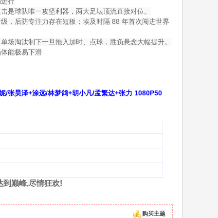
场进行
反击是球队唯一攻坚利器，两大足坛顶流直接对位。
，后防专注力存在短板；埃及时隔 88 年首次闯进世界
，单场淘汰制下一旦拖入加时、点球，胜负悬念大幅提升。
场体能极易下滑
妮/张昊泽+涂远/林梦鸽+胡小凡/孟繁达+张力 1080P50
达到巅峰,尽情狂欢!
购买主题