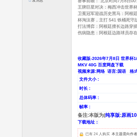
赛事前瞻：
北京时间7月8日0
发消息
平
王牌巨星对决：
梅西冲击世界
卫冕冠军迎战历史黑马：
阿根
台
杯淘汰赛，主打 541 铁桶死
！
打法博弈：阿根廷
擅长边路穿
伤病隐患：
阿根廷边路球员存
收藏版-2026年7月8日 世界杯
MKV 40G 百度网盘下载
视频来源:网络 语言:国语 格式:MK
文件大小 :
时长 :
总体码率 :
帧率 :
备注:本版为(
纯享版:原画108
下载地址：
已有 24 人购买
本主题需向作