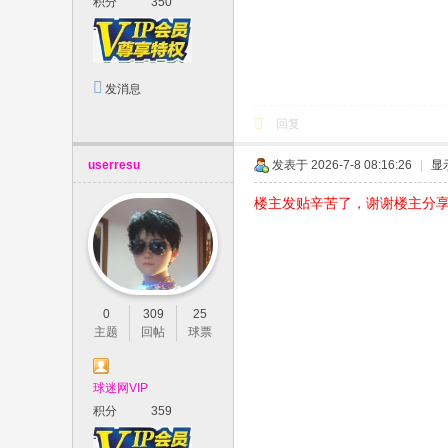
积分
350
发消息
回复
userresu
发表于 2026-7-8 08:16:26
|
显
楼主发贴辛苦了，谢谢楼主分
0
309
25
主题
回帖
球票
球迷网VIP
积分
359