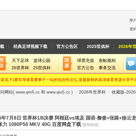
用
密
载
经典足球视频下载
官方公告区
2025世俱杯
2026年
节
球
天下足球
篮球公园
球票充值
发帖规则
目
票
26世界杯
25世俱杯
官方公告
事务交流
,斯诺克,F1赛车等体育赛事于一站的综合性论坛,是最新鲜的高清体育资源分享平台
ww.qm5.cc 和 www.qiu5.cc )
›
2026年世界杯
›
收藏版-2026
26年7月8日 世界杯1/8决赛 阿根廷vs埃及 国语-詹俊+张路+徐
 1080P50 MKV 40G 百度网盘下载
[复制链接]