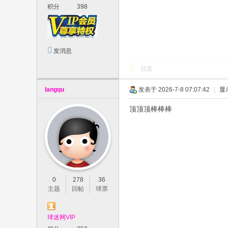
积分
398
发消息
回复
langqu
发表于 2026-7-8 07:07:42
|
显
顶顶顶棒棒棒
0
278
36
主题
回帖
球票
球迷网VIP