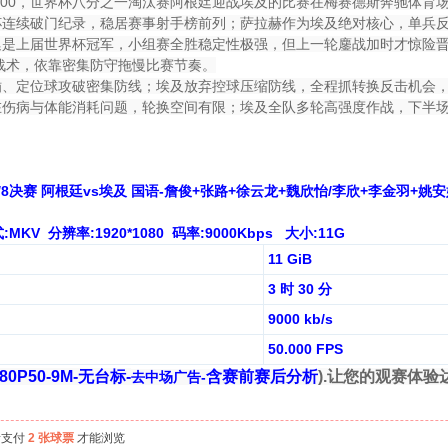
0:00，世界杯八分之一淘汰赛阿根廷迎战埃及的比赛在梅赛德斯奔驰体育
杯连续破门纪录，稳居赛事射手榜前列；萨拉赫作为埃及绝对核心，单兵
廷是上届世界杯冠军，小组赛全胜稳定性极强，但上一轮鏖战加时才惊险晋级
守战术，依靠密集防守拖慢比赛节奏。
插、定位球攻破密集防线；埃及放弃控球压缩防线，全程抓转换反击机会
在伤病与体能消耗问题，轮换空间有限；埃及全队多轮高强度作战，下半
1/8决赛 阿根廷vs埃及 国语-詹俊+张路+徐云龙+魏欣怡/李欣+李金羽+姚安
V 分辨率:1920*1080 码率:9000Kbps 大小:11G
11 GiB
3 时 30 分
9000 kb/s
50.000 FPS
0P50-9M-无台标-
含赛前赛后分析
).让您的观赛体验
去中场广告-
者支付
2 张球票
才能浏览