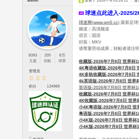
IP
admin
发表于 2026-7-8 03:28:12
|
显
论
球迷点此进入-2025/
坛
球迷网
(
www.qm5.cc
),最新足
，
频道：高清频道
语言：国语
最
封装：MKV
新
请尊重劳动成果，转帖者请注
鲜
9393
205
6万
主题
回帖
球票
收藏版-2026年7月8日 世界杯1/
的
4K粤语收藏版-2026年7月8日 
管理员
高
4K多轨收藏版-2026年7月8日 
清
4k英语版-2026年7月8日 世界杯
积分
134966
英语版-2026年7月8日 世界杯1/
体
收藏版-2026年7月8日 世界杯1/
育
4K收藏版-2026年7月8日 世界
小4K粤语版-2026年7月8日 世
资
粤语版-2026年7月8日 世界杯1
源
小4K版-2026年7月8日 世界杯
分
小4K版-2026年7月8日 世界杯
享