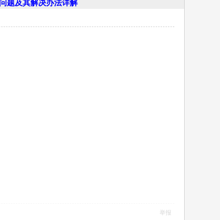
 的问题及其解决办法详解
举报