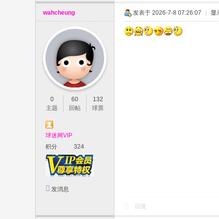
wahcheung
发表于 2026-7-8 07:26:07
|
显
0
60
132
主题
回帖
球票
球迷网VIP
积分
324
发消息
回复