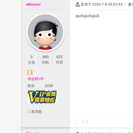
wfmessi
发表于 2026-7-8 08:03:43
|
显
qiu5qiu5qiu5
0
980
625
主题
回帖
球票
球迷网VIP
积分
2230
发消息
回复