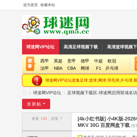
设为首页
收藏本站
球迷网VIP论坛
高清足球视频下载
高清篮球视频下
赛
西甲
英超
意甲
德甲
中超
欧冠
事
法甲
NBA
CBA
网球
F1
乒乓球
球迷网VIP论坛是集足球.篮球,网球,羽毛球,乒乓球
»
球迷网VIP论坛
›
足球视频下载区-球迷网启用双域名访问网站( w
球
发新帖
迷
[4k小红书版]
小4K版-202
查看:
145
|
回复:
7
网
MKV 30G 百度网盘下载
[复
V