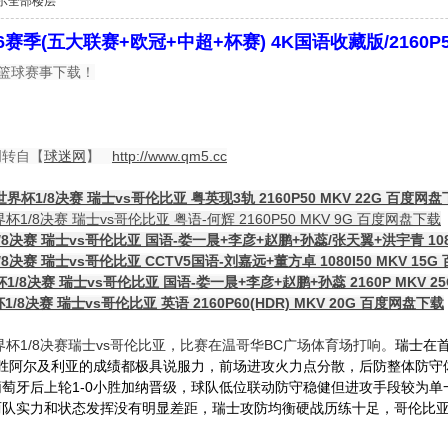
示全部楼层
26赛季(五大联赛+欧冠+中超+杯赛) 4K国语收藏版/2160P
球篮球赛事下载！
明转自【
球迷网
】
http://www.qm5.cc
世界杯1/8决赛 瑞士vs哥伦比亚 粤英现3轨 2160P50 MKV 22G 百度网
界杯1/8决赛 瑞士vs哥伦比亚 粤语-何辉 2160P50 MKV 9G 百度网盘下载
/8决赛 瑞士vs哥伦比亚 国语-娄一晨+李彦+赵鹏+孙蕊/张天翼+洪宇青 1080
/8决赛 瑞士vs哥伦比亚 CCTV5国语-刘嘉远+董方卓 1080I50 MKV 15
杯1/8决赛 瑞士vs哥伦比亚 国语-娄一晨+李彦+赵鹏+孙蕊 2160P MKV 
1/8决赛 瑞士vs哥伦比亚 英语 2160P60(HDR) MKV 20G 百度网盘下载
界杯1/8决赛瑞士vs哥伦比亚，比赛在温哥华BC广场体育场打响。
瑞士在首
完胜阿尔及利亚的成绩都极具说服力，前场进攻火力点分散，后防整体防
0平葡萄牙后上轮1-0小胜加纳晋级，球队低位联动防守稳健但进攻手段较
两队实力和状态发挥没有明显差距，瑞士攻防均衡硬战历练十足，哥伦比