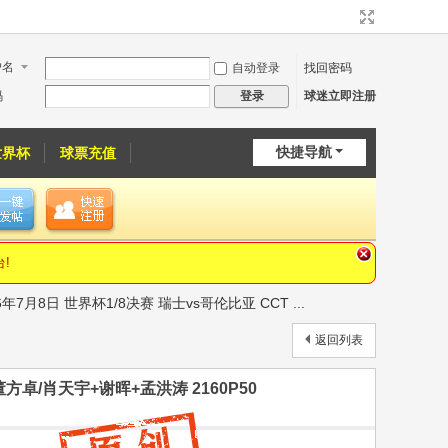
户名
自动登录
找回密码
码
球迷立即注册
登录
快捷导航
世界杯
球票充值
!
6年7月8日 世界杯1/8决赛 瑞士vs哥伦比亚 CCT ...
返回列表
董方卓/肖天宇+谢晖+孟洪涛 2160P50