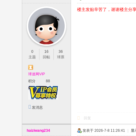
楼主发贴辛苦了，谢谢楼主分
0
16
36
主题
回帖
球票
球迷网VIP
积分
88
发消息
回复
haiziwang234
发表于 2026-7-8 11:26:41
|
显