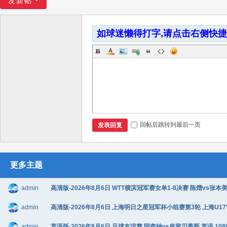
发新帖
如球迷懒得打字,请点击右侧快
回帖后跳转到最后一页
发表回复
更多主题
admin
高清版-2026年8月6日 WTT横滨冠军赛女单1-8决赛 陈熠vs张本美和
admin
高清版-2026年8月6日 上海明日之星冠军杯小组赛第3轮 上海U17VS
admin
英语版-2026年8月6日 足球友谊赛 阿森纳vs皇家贝蒂斯 英语 1080