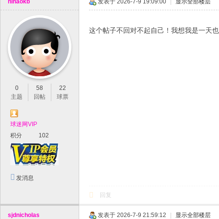
nihaokb
发表于 2026-7-9 19:09:00
|
显示全部楼层
这个帖子不回对不起自己！我想我是一天也
0
58
22
主题
回帖
球票
球迷网VIP
积分
102
发消息
回复
sjdnicholas
发表于 2026-7-9 21:59:12
|
显示全部楼层