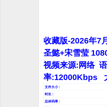
平
台
！
收藏版-2026年7
圣懿+宋雪莹 108
视频来源:网络 语言
率:12000Kbps 
文件大小 :
时长 :
总体码率 :