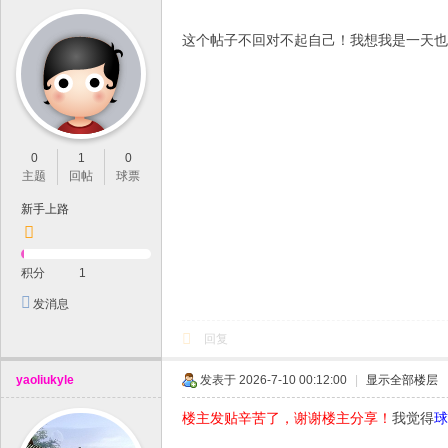
这个帖子不回对不起自己！我想我是一天也
0
1
0
主题
回帖
球票
新手上路
积分
1
发消息
回复
yaoliukyle
发表于 2026-7-10 00:12:00
|
显示全部楼层
楼主发贴辛苦了，谢谢楼主分享！
我觉得
球