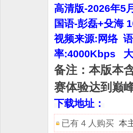
高清版-2026年
5
国语-彭磊+殳海
视频来源:网络 语言
率:4000Kbps 
备注：本版本含
赛体验达到巅峰
下载地址：
已有 4 人购买
本