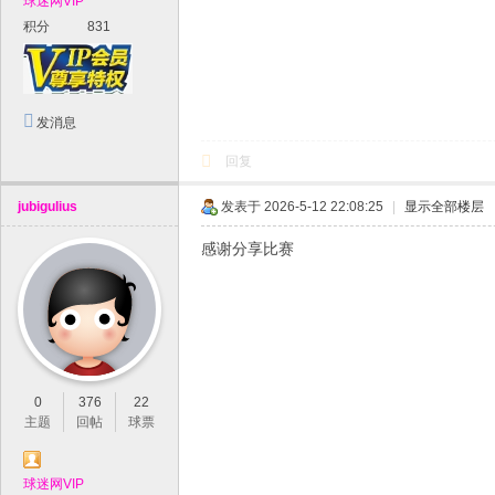
球迷网VIP
积分
831
发消息
回复
jubigulius
发表于 2026-5-12 22:08:25
|
显示全部楼层
感谢分享比赛
0
376
22
主题
回帖
球票
球迷网VIP