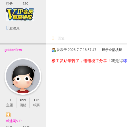
积分
420
发消息
回复
goldenfirm
发表于 2026-7-7 16:57:47
|
显示全部楼层
楼主发贴辛苦了，谢谢楼主分享！
我觉得
球
0
659
176
主题
回帖
球票
球迷网VIP